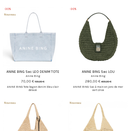
-30%
-30%
Nouveau
ANINE BING Sac LEO DENIM TOTE
ANINE BING Sac LOU
Anine Bing
Anine Bing
70,00 €
280,00 €
100,00 €
400,00 €
ANINE BING Tote bag en denim bleu clair
ANINE BING Sac à main en jonc de mer
délavé
vert olive
Nouveau
Nouveau