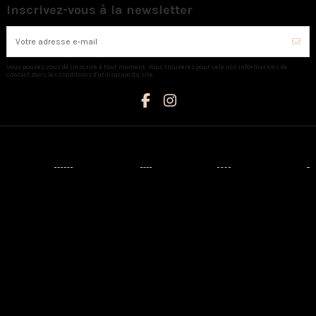
Inscrivez-vous à la newsletter
Vous pouvez vous désinscrire à tout moment. Vous trouverez pour cela nos informations de
contact dans les conditions d'utilisation du site.
Catégories
Informations
Mon compte
Nous contacter
Nouveaux
Livraison
Mon compte
AUX CAPRICES
produits
Mentions
Identité
Créateurs
légales
3 Avenue
Historique de
Napoléon III -
Prêt-à-porter
Conditions
vos
20110
d'utilisation
commandes
Chaussures
PROPRIANO
A propos
Adresses
Sacs
Tél:
Paiement
04.95.76.13.21
Maison
sécurisé
Bijoux
3 Rue Saint
CGV
Le petit
François -
Contactez-
caprice
20200 BASTIA