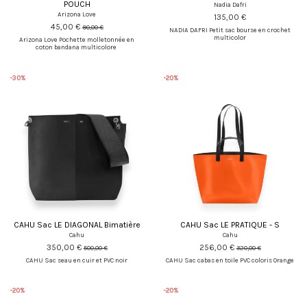
POUCH
Nadia Dafri
Arizona Love
135,00 €
45,00 €
90,00 €
NADIA DAFRI Petit sac bourse en crochet
multicolor
Arizona Love Pochette molletonnée en
coton bandana multicolore
-30%
-20%
CAHU Sac LE DIAGONAL Bimatière
CAHU Sac LE PRATIQUE - S
Cahu
Cahu
350,00 €
256,00 €
500,00 €
320,00 €
CAHU Sac seau en cuir et PVC noir
CAHU Sac cabas en toile PVC coloris Orange
-20%
-20%