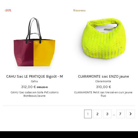
-20%
Nouveau
CAHU Sac LE PRATIQUE Bigoût - M
CLARAMONTE sac ENZO jaune
Cahu
Claramonte
312,00 €
310,00 €
390,00 €
CAHU Sac cabas en toile PVC coloris
CLARAMONTE Petit sac tressé en cuir jaune
Bordeaux/Jaune
fluo
1
2
3
…
7