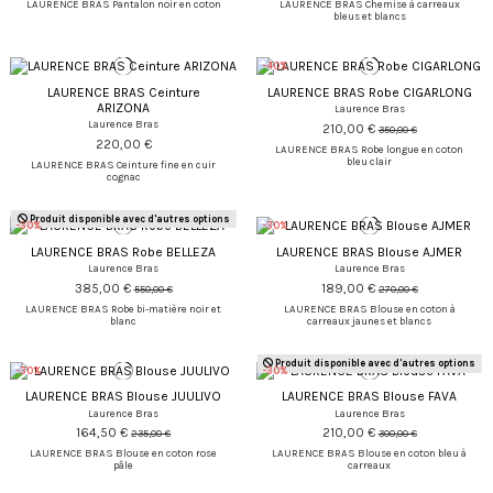
LAURENCE BRAS Pantalon noir en coton
LAURENCE BRAS Chemise à carreaux
bleus et blancs
-40%
LAURENCE BRAS Ceinture
LAURENCE BRAS Robe CIGARLONG
ARIZONA
Laurence Bras
Laurence Bras
210,00 €
350,00 €
220,00 €
LAURENCE BRAS Robe longue en coton
bleu clair
LAURENCE BRAS Ceinture fine en cuir
cognac
Produit disponible avec d'autres options
-30%
-30%
LAURENCE BRAS Robe BELLEZA
LAURENCE BRAS Blouse AJMER
Laurence Bras
Laurence Bras
385,00 €
189,00 €
550,00 €
270,00 €
LAURENCE BRAS Robe bi-matière noir et
LAURENCE BRAS Blouse en coton à
blanc
carreaux jaunes et blancs
Produit disponible avec d'autres options
-30%
-30%
LAURENCE BRAS Blouse JUULIVO
LAURENCE BRAS Blouse FAVA
Laurence Bras
Laurence Bras
164,50 €
210,00 €
235,00 €
300,00 €
LAURENCE BRAS Blouse en coton rose
LAURENCE BRAS Blouse en coton bleu à
pâle
carreaux