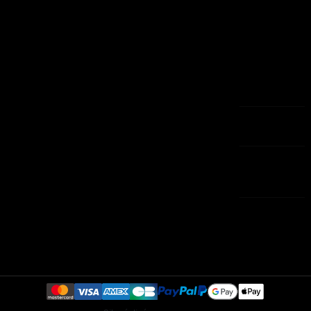
Chaussures
PROPRIANO
A propos
Adresses
Sacs
Tél:
Paiement
04.95.76.13.21
Maison
sécurisé
Bijoux
3 Rue Saint
CGV
Le petit
François -
Contactez-
caprice
20200 BASTIA
nous
Tél:
plan-site
04.95.60.36.29
Magasins
SAV : 04 95 76
13 21
contact@eshop-
aux-
caprices.com
Lundi 9h/19h et
Mardi-Jeudi-
Vendredi 9h/13h