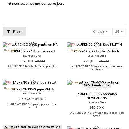
et nous accompagne jour après jour.
Filtrer
Choisir
24
-30%
-40%
Nouveau
Nouveau
LAURENCE BRAS pantalon PIA
LAURENCE BRAS Sac MUFFIN
Laurence Bras
Laurence Bras
294,00 €
270,00 €
420,00 €
450,00 €
LAURENCE BRAS Pantalon large en lin
LAURENCE BRAS Sac cabas en cuir brodé
de miroirs
-30%
Nouveau
Rupture de stock
Nouveau
LAURENCE BRAS jupe BELLA
LAURENCE BRAS pantalon
Laurence Bras
NEWBANANA
259,00 €
370,00 €
Laurence Bras
LAURENCE BRAS Jupe longue en coton
240,00 €
texturé
LAURENCE BRAS Pantalon coupe saoule en
coton
Produit disponible avec d'autres options
Nouveau
-50%