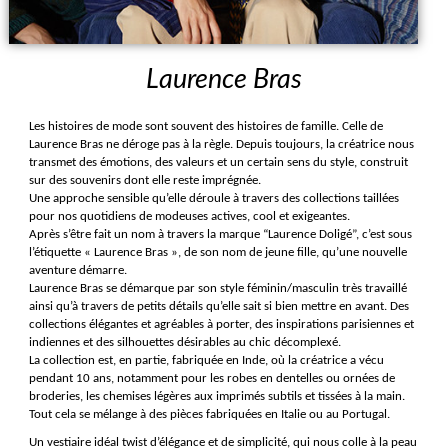
Laurence Bras
Les histoires de mode sont souvent des histoires de famille. Celle de 
Laurence Bras ne déroge pas à la règle. Depuis toujours, la créatrice nous 
transmet des émotions, des valeurs et un certain sens du style, construit 
sur des souvenirs dont elle reste imprégnée.
Une approche sensible qu’elle déroule à travers des collections taillées 
pour nos quotidiens de modeuses actives, cool et exigeantes.
Après s’être fait un nom à travers la marque “Laurence Doligé”, c’est sous 
l’étiquette « Laurence Bras », de son nom de jeune fille, qu’une nouvelle 
aventure démarre. 
Laurence Bras se démarque par son style féminin/masculin très travaillé 
ainsi qu’à travers de petits détails qu’elle sait si bien mettre en avant. Des 
collections élégantes et agréables à porter, des inspirations parisiennes et 
indiennes et des silhouettes désirables au chic décomplexé.
La collection est, en partie, fabriquée en Inde, où la créatrice a vécu 
pendant 10 ans, notamment pour les robes en dentelles ou ornées de 
broderies, les chemises légères aux imprimés subtils et tissées à la main. 
Tout cela se mélange à des pièces fabriquées en Italie ou au Portugal.
Un vestiaire idéal twist d’élégance et de simplicité, qui nous colle à la peau 