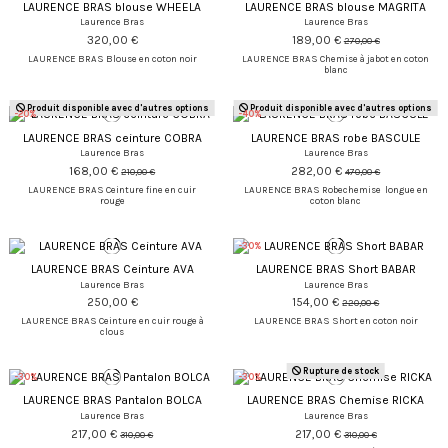
LAURENCE BRAS blouse WHEELA
LAURENCE BRAS blouse MAGRITA
Laurence Bras
Laurence Bras
320,00 €
189,00 €
270,00 €
LAURENCE BRAS Blouse en coton noir
LAURENCE BRAS Chemise à jabot en coton
blanc
Produit disponible avec d'autres options
Produit disponible avec d'autres options
-20%
-40%
LAURENCE BRAS ceinture COBRA
LAURENCE BRAS robe BASCULE
Laurence Bras
Laurence Bras
168,00 €
282,00 €
210,00 €
470,00 €
LAURENCE BRAS Ceinture fine en cuir
LAURENCE BRAS Robechemise longue en
rouge
coton blanc
-30%
LAURENCE BRAS Ceinture AVA
LAURENCE BRAS Short BABAR
Laurence Bras
Laurence Bras
250,00 €
154,00 €
220,00 €
LAURENCE BRAS Ceinture en cuir rouge à
LAURENCE BRAS Short en coton noir
clous
Rupture de stock
-30%
-30%
LAURENCE BRAS Pantalon BOLCA
LAURENCE BRAS Chemise RICKA
Laurence Bras
Laurence Bras
217,00 €
217,00 €
310,00 €
310,00 €