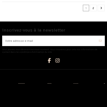
1
2
Inscrivez-vous à la newsletter
Vous pouvez vous désinscrire à tout moment. Vous trouverez pour cela nos informations de
contact dans les conditions d'utilisation du site.
Catégories
Informations
Mon compte
Nous contacter
Nouveaux
Livraison
Mon compte
AUX CAPRICES
produits
Mentions
Identité
Créateurs
légales
3 Avenue
Historique de
Napoléon III -
Prêt-à-porter
Conditions
vos
20110
d'utilisation
commandes