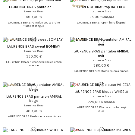
Nouveau
LAURENCE BRAS pantalon BIBI
LAURENCE BRAS top BATERLO
Laurence Bras
Laurence Bras
490,00 €
125,00 €
250,00 €
LAURENCE BRAS Pantalon coupe droite
LAURENCE BRAS Top en lycra léopard
fluide et longue
Nouveau
Nouveau
LAURENCE BRAS sweat BOMBAY
LAURENCE BRAS pantalon AMIRAL
Laurence Bras
noir
350,00 €
Laurence Bras
LAURENCE BRAS Sweat oversize en coton
380,00 €
marron
LAURENCE BRAS Pantalon balon à pinces
Nouveau
-30%
LAURENCE BRAS blouse WHEELA
LAURENCE BRAS pantalon AMIRAL
Laurence Bras
beige
224,00 €
320,00 €
Laurence Bras
LAURENCE BRAS Blouse en coton rayé
380,00 €
beige
LAURENCE BRAS Pantalon balon à pinces
-30%