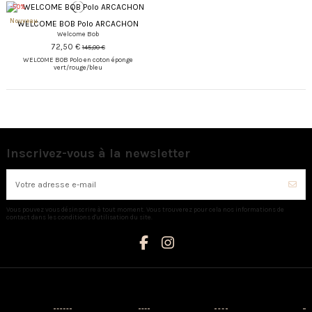
-50%
Nouveau
WELCOME BOB Polo ARCACHON
Welcome Bob
72,50 €
145,00 €
WELCOME BOB Polo en coton éponge
vert/rouge/bleu
Inscrivez-vous à la newsletter
Vous pouvez vous désinscrire à tout moment. Vous trouverez pour cela nos informations de
contact dans les conditions d'utilisation du site.
Catégories
Informations
Mon compte
Nous contacter