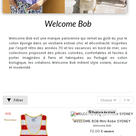
Welcome Bob
Welcome Bob est une marque parisienne qui remet au goût du jour le
coton éponge dans un vestiaire estival chic et décontracté. Inspirées
par l’esprit rétro des années 70 et les vacances en bord de mer, ses
collections proposent des pièces colorées, confortables et faciles à
porter. Imaginées à Paris et fabriquées au Portugal en coton
biologique, les créations Welcome Bob mêlent style solaire, douceur
et modernité.
Filtrer
Choisir
7
Rupture de stock
-50%
-50%
Nouveau
Nouveau
WELCOME BOB Mini Robe SYDNEY
Welcome Bob
70,00 €
140,00 €