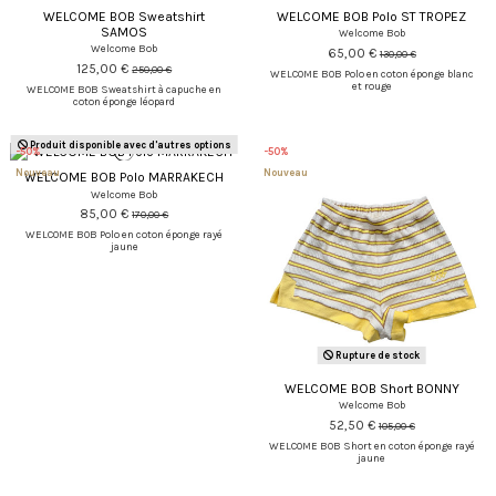
WELCOME BOB Sweatshirt
WELCOME BOB Polo ST TROPEZ
SAMOS
Welcome Bob
Welcome Bob
65,00 €
130,00 €
125,00 €
250,00 €
WELCOME BOB Polo en coton éponge blanc
et rouge
WELCOME BOB Sweatshirt à capuche en
coton éponge léopard
Produit disponible avec d'autres options
-50%
-50%
Nouveau
Nouveau
WELCOME BOB Polo MARRAKECH
Welcome Bob
85,00 €
170,00 €
WELCOME BOB Polo en coton éponge rayé
jaune
Rupture de stock
WELCOME BOB Short BONNY
Welcome Bob
52,50 €
105,00 €
WELCOME BOB Short en coton éponge rayé
jaune