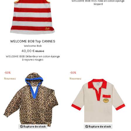
WELCOME BOB Mini robe en coton éponge
léopard
WELCOME BOB Top CANNES
Welcome Bob
40,00 €
80,00 €
WELCOME BOB Débardeur en coton éponge
à rayures rouges
-50%
-50%
Nouveau
Nouveau
Rupture de stock
Rupture de stock