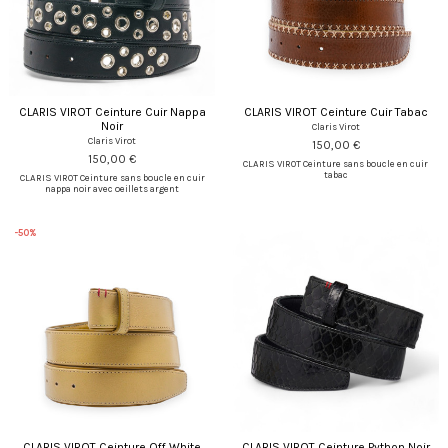
CLARIS VIROT Ceinture Cuir Nappa
CLARIS VIROT Ceinture Cuir Tabac
Noir
Claris Virot
Claris Virot
150,00 €
150,00 €
CLARIS VIROT Ceinture sans boucle en cuir
tabac
CLARIS VIROT Ceinture sans boucle en cuir
nappa noir avec oeillets argent
-50%
CLARIS VIROT Ceinture Off White
CLARIS VIROT Ceinture Python Noir