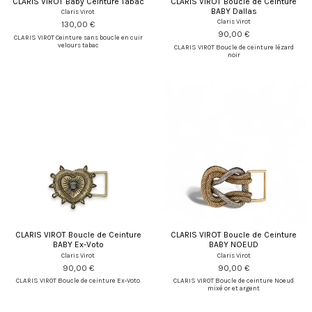
CLARIS VIROT Baby Ceinture Tabac
CLARIS VIROT Boucle de Ceinture
BABY Dallas
Claris Virot
Claris Virot
130,00 €
90,00 €
CLARIS VIROT Ceinture sans boucle en cuir
velours tabac
CLARIS VIROT Boucle de ceinture lézard
noir
CLARIS VIROT Boucle de Ceinture
CLARIS VIROT Boucle de Ceinture
BABY Ex-Voto
BABY NOEUD
Claris Virot
Claris Virot
90,00 €
90,00 €
CLARIS VIROT Boucle de ceinture Ex-Voto
CLARIS VIROT Boucle de ceinture Noeud
mixé or et argent