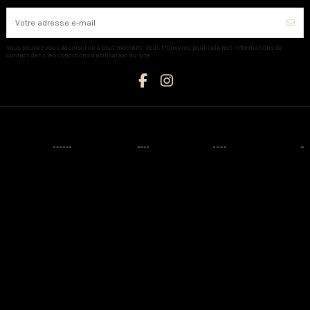
Vous pouvez vous désinscrire à tout moment. Vous trouverez pour cela nos informations de
contact dans les conditions d'utilisation du site.
Catégories
Informations
Mon compte
Nous contacter
Nouveaux
Livraison
Mon compte
AUX CAPRICES
produits
Mentions
Identité
Créateurs
légales
3 Avenue
Historique de
Napoléon III -
Prêt-à-porter
Conditions
vos
20110
d'utilisation
commandes
Chaussures
PROPRIANO
A propos
Adresses
Sacs
Tél:
Paiement
04.95.76.13.21
Maison
sécurisé
Bijoux
3 Rue Saint
CGV
Le petit
François -
Contactez-
caprice
20200 BASTIA
nous
Tél:
plan-site