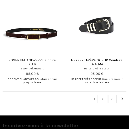
ESSENTIEL ANTWERP Ceinture
HERBERT FRÈRE SOEUR Ceinture
KLUB
LA ALMA
Essentiel Antwerp
Herbert Frère Soeur
95,00 €
95,00 €
ESSENTIEL ANTWERP Ceinture en cuir
HERBERT FRÈRE SOEUR Ceinture en cuir
pony bordeaux
noir et boucle dorée
1
2
3
Inscrivez-vous à la newsletter