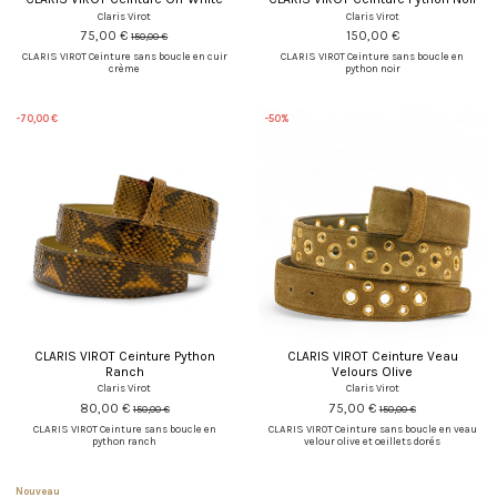
Claris Virot
Claris Virot
75,00 €
150,00 €
150,00 €
CLARIS VIROT Ceinture sans boucle en cuir
CLARIS VIROT Ceinture sans boucle en
crème
python noir
-70,00 €
-50%
CLARIS VIROT Ceinture Python
CLARIS VIROT Ceinture Veau
Ranch
Velours Olive
Claris Virot
Claris Virot
80,00 €
75,00 €
150,00 €
150,00 €
CLARIS VIROT Ceinture sans boucle en
CLARIS VIROT Ceinture sans boucle en veau
python ranch
velour olive et oeillets dorés
Nouveau