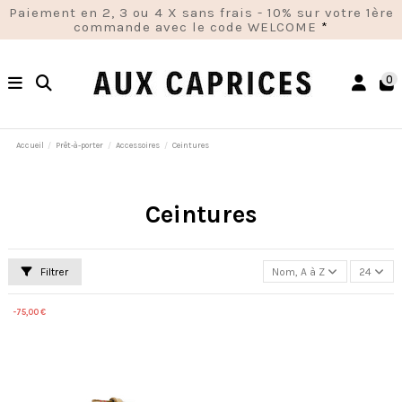
Paiement en 2, 3 ou 4 X sans frais - 10% sur votre 1ère
commande avec le code WELCOME
*
0
Accueil
Prêt-à-porter
Accessoires
Ceintures
Ceintures
Filtrer
Nom, A à Z
24
-75,00 €