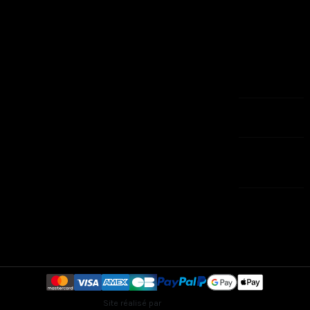
PROPRIANO
A propos
Adresses
Sacs
Tél:
Paiement
04.95.76.13.21
Maison
sécurisé
Bijoux
3 Rue Saint
CGV
Le petit
François -
Contactez-
caprice
20200 BASTIA
nous
Tél:
plan-site
04.95.60.36.29
Magasins
SAV : 04 95 76
13 21
contact@eshop-
aux-
caprices.com
Lundi 9h/19h et
Mardi-Jeudi-
Vendredi 9h/13h
Site réalisé par
Creaweb2B