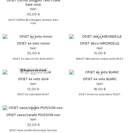
OPJET coffret bougies TRATTORIA
baie rose
Opjet
30,00 €
OPJET Coffret de 4 bougies senteur bien
rose.
OPJET ex voto miroir
OPJET déco HIRONDELLE
Opjet
Opjet
35,00 €
15,00 €
OPJET Ex voto miroir doré OPJET.
9OPJET Décoration oiseau doré OPJET.
Rupture de stock
OPJET ex voto doré
OPJET ex voto BLANC
Opjet
Opjet
15,00 €
18,00 €
OPJET Ex voto doré OPJET.
OPJET Miroir ex voto blanc OPJET.
OPJET vase/carafe POISSON noir
Opjet
32,00 €
OPJET Vase carafe céramique Poisson.