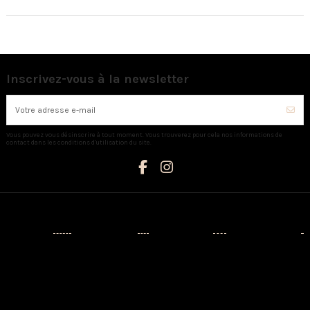
Inscrivez-vous à la newsletter
Vous pouvez vous désinscrire à tout moment. Vous trouverez pour cela nos informations de
contact dans les conditions d'utilisation du site.
Catégories
Informations
Mon compte
Nous contacter
Nouveaux
Livraison
Mon compte
AUX CAPRICES
produits
Mentions
Identité
Créateurs
légales
3 Avenue
Historique de
Napoléon III -
Prêt-à-porter
Conditions
vos
20110
d'utilisation
commandes
Chaussures