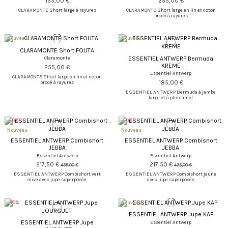
155,00 €
255,00 €
CLARAMONTE Short large à rayures
CLARAMONTE Short large en lin et coton
brodé à rayures
Nouveau
Nouveau
CLARAMONTE Short FOUTA
ESSENTIEL ANTWERP Bermuda
Claramonte
KREME
255,00 €
Essentiel Antwerp
CLARAMONTE Short large en lin et coton
185,00 €
brodé à rayures
ESSENTIEL ANTWERP Bermuda à jambe
large et à plis camel
-50%
-50%
Nouveau
Nouveau
ESSENTIEL ANTWERP Combishort
ESSENTIEL ANTWERP Combishort
JEBBA
JEBBA
Essentiel Antwerp
Essentiel Antwerp
217,50 €
217,50 €
435,00 €
435,00 €
ESSENTIEL ANTWERP Combishort vert
ESSENTIEL ANTWERP Combishort jaune
olive avec jupe superposée
avec jupe superposée
-40%
Nouveau
ESSENTIEL ANTWERP Jupe KAP
ESSENTIEL ANTWERP Jupe
Essentiel Antwerp