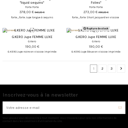
"liquid sequins"
Folies"
Forte Forte
Forte Forte
378,00 €
273,00 €
540,00 €
390,00 €
forte_forte Jupe longue à sequins
forte_forte Short jacquard en viscose
Rupture de stock
Nouveau
Nouveau
G.KERO Jupe FEMME LUXE
G.KERO Jupe FEMME LUXE
G.Kero
G.Kero
190,00 €
190,00 €
G.KERO Jupe noire en viscose imprimée
G.KERO Jupe bleue en viscose imprimée
1
2
3
Inscrivez-vous à la newsletter
Vous pouvez vous désinscrire à tout moment. Vous trouverez pour cela nos informations de
contact dans les conditions d'utilisation du site.