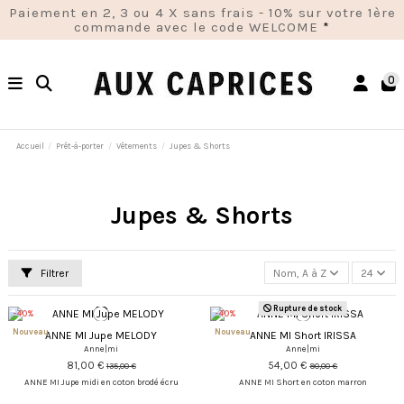
Paiement en 2, 3 ou 4 X sans frais - 10% sur votre 1ère
commande avec le code WELCOME
*
0
Accueil
Prêt-à-porter
Vêtements
Jupes & Shorts
Jupes & Shorts
Filtrer
Nom, A à Z
24
Rupture de stock
-40%
-40%
Nouveau
Nouveau
ANNE MI Jupe MELODY
ANNE MI Short IRISSA
Anne|mi
Anne|mi
81,00 €
54,00 €
135,00 €
90,00 €
ANNE MI Jupe midi en coton brodé écru
ANNE MI Short en coton marron