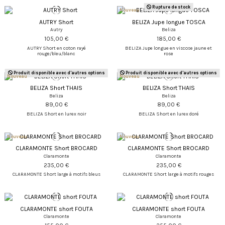
Rupture de stock
Nouveau
AUTRY Short
BELIZA Jupe longue TOSCA
Autry
Beliza
105,00 €
185,00 €
AUTRY Short en coton rayé
BELIZA Jupe longue en viscose jaune et
rouge/bleu/blanc
rose
Produit disponible avec d'autres options
Produit disponible avec d'autres options
Nouveau
Nouveau
BELIZA Short THAIS
BELIZA Short THAIS
Beliza
Beliza
89,00 €
89,00 €
BELIZA Short en lurex noir
BELIZA Short en lurex doré
Nouveau
Nouveau
CLARAMONTE Short BROCARD
CLARAMONTE Short BROCARD
Claramonte
Claramonte
235,00 €
235,00 €
CLARAMONTE Short large à motifs bleus
CLARAMONTE Short large à motifs rouges
CLARAMONTE short FOUTA
CLARAMONTE short FOUTA
Claramonte
Claramonte