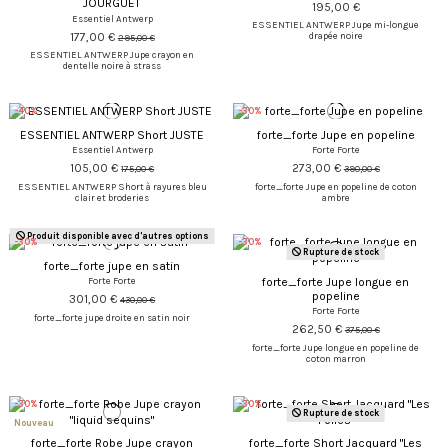
JOURGUET
195,00 €
Essentiel Antwerp
ESSENTIEL ANTWERP Jupe mi-longue
177,00 €
drapée noire
295,00 €
ESSENTIEL ANTWERP Jupe crayon en
dentelle noire à strass
-40%
-30%
ESSENTIEL ANTWERP Short JUSTE
forte_forte Jupe en popeline
Essentiel Antwerp
Forte Forte
105,00 €
273,00 €
175,00 €
390,00 €
ESSENTIEL ANTWERP Short à rayures bleu
forte_forte Jupe en popeline de coton
clair et broderies
ambre
Produit disponible avec d'autres options
-30%
-30%
Rupture de stock
forte_forte jupe en satin
forte_forte Jupe longue en
Forte Forte
popeline
301,00 €
430,00 €
Forte Forte
forte_forte jupe droite en satin noir
262,50 €
375,00 €
forte_forte Jupe longue en popeline de
coton marron
-30%
-30%
Rupture de stock
Nouveau
forte_forte Robe Jupe crayon
forte_forte Short Jacquard "Les