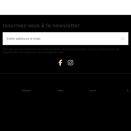
Inscrivez-vous à la newsletter
Vous pouvez vous désinscrire à tout moment. Vous trouverez pour cela nos informations de
contact dans les conditions d'utilisation du site.
Catégories
Informations
Mon compte
Nous contacter
Nouveaux
Livraison
Mon compte
AUX CAPRICES
produits
Mentions
Identité
Créateurs
légales
3 Avenue
Historique de
Napoléon III -
Prêt-à-porter
Conditions
vos
20110
d'utilisation
commandes
Chaussures
PROPRIANO
A propos
Adresses
Sacs
Tél: