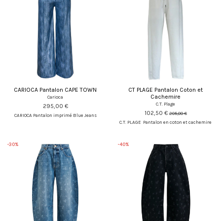
CARIOCA Pantalon CAPE TOWN
CT PLAGE Pantalon Coton et
Cachemire
Carioca
C.T. Plage
295,00 €
102,50 €
205,00 €
CARIOCA Pantalon imprimé Blue Jeans
C.T. PLAGE Pantalon en coton et cachemire
-30%
-40%