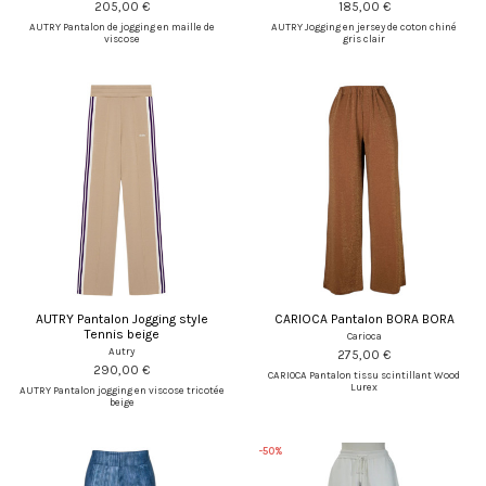
205,00 €
185,00 €
AUTRY Pantalon de jogging en maille de
AUTRY Jogging en jersey de coton chiné
viscose
gris clair
AUTRY Pantalon Jogging style
CARIOCA Pantalon BORA BORA
Tennis beige
Carioca
Autry
275,00 €
290,00 €
CARIOCA Pantalon tissu scintillant Wood
Lurex
AUTRY Pantalon jogging en viscose tricotée
beige
-50%