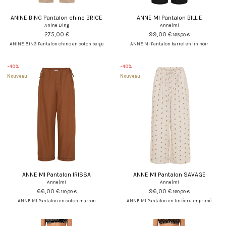
ANINE BING Pantalon chino BRICE
ANNE MI Pantalon BILLIE
Anine Bing
Anne|mi
275,00 €
99,00 €
165,00 €
ANINE BING Pantalon chino en coton beige
ANNE MI Pantalon barrel en lin noir
-40%
-40%
Nouveau
Nouveau
ANNE MI Pantalon IRISSA
ANNE MI Pantalon SAVAGE
Anne|mi
Anne|mi
66,00 €
96,00 €
110,00 €
160,00 €
ANNE MI Pantalon en coton marron
ANNE MI Pantalon en lin écru imprimé