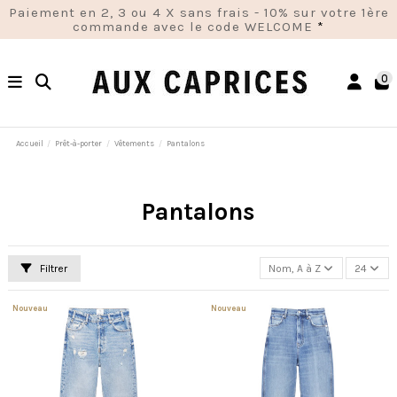
Paiement en 2, 3 ou 4 X sans frais - 10% sur votre 1ère
commande avec le code WELCOME
*
0
Accueil
Prêt-à-porter
Vêtements
Pantalons
Pantalons
Filtrer
Nom, A à Z
24
Nouveau
Nouveau