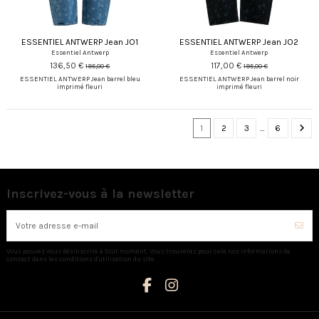
ESSENTIEL ANTWERP Jean JO1
ESSENTIEL ANTWERP Jean JO2
Essentiel Antwerp
Essentiel Antwerp
136,50 €
117,00 €
195,00 €
195,00 €
ESSENTIEL ANTWERP Jean barrel bleu
ESSENTIEL ANTWERP Jean barrel noir
imprimé fleuri
imprimé fleuri
1
2
3
…
6
Inscrivez-vous à la newsletter
Vous pouvez vous désinscrire à tout moment. Vous trouverez pour cela nos informations de
contact dans les conditions d'utilisation du site.