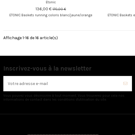
Etonic
136,00 €
170,00 €
ETONIC Baskets running coloris blanc/jaune/orange
ETONIC Baskets e
Affichage 1-16 de 16 article(s)
Inscrivez-vous à la newsletter
Vous pouvez vous désinscrire à tout moment. Vous trouverez pour cela nos
informations de contact dans les conditions d'utilisation du site.
Catégories
Informations