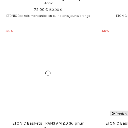
Etonic
75,00 €
150,00 €
ETONIC Baskets montantes en cuir blanc/jaune/orange
ETONIC 
-50%
-50%
Produit 
ETONIC Baskets TRANS AM 2.0 Sulphur
ETONIC Bask