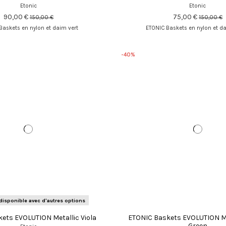
Etonic
Etonic
90,00 €
75,00 €
150,00 €
150,00 €
Baskets en nylon et daim vert
ETONIC Baskets en nylon et da
-40%
disponible avec d'autres options
ets EVOLUTION Metallic Viola
ETONIC Baskets EVOLUTION Met
Green