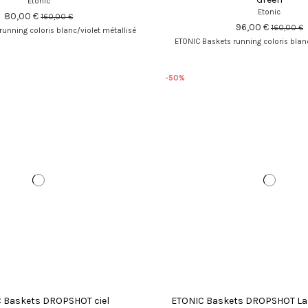
Etonic
Etonic
80,00 €
160,00 €
96,00 €
160,00 €
unning coloris blanc/violet métallisé
ETONIC Baskets running coloris blan
-50%
 Baskets DROPSHOT ciel
ETONIC Baskets DROPSHOT Lar