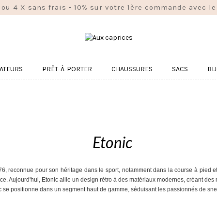
 ou 4 X sans frais - 10% sur votre 1ère commande avec
ATEURS
PRÊT-À-PORTER
CHAUSSURES
SACS
BI
Etonic
 reconnue pour son héritage dans le sport, notamment dans la course à pied et le
e. Aujourd'hui, Etonic allie un design rétro à des matériaux modernes, créant des mo
nic se positionne dans un segment haut de gamme, séduisant les passionnés de sneak