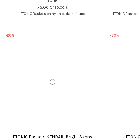
Etonic
75,00 €
150,00 €
ETONIC Baskets en nylon et daim jaune
ETONIC Baskets r
-20%
-30%
ETONIC Baskets KENDARI Bright Sunny
ETONIC