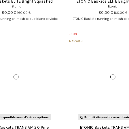
kets ELITE Bright Squashed
ETONIC Baskets ELITE Brigh
Etonic
Etonic
80,00 €
80,00 €
160,00 €
160,00 €
unning en mesh et cuir blanc et violet
ETONIC Baskets running en mesh et cu
-50%
Nouveau
disponible avec d'autres options
Produit disponible avec d'aut
askets TRANS AM 2.0 Pine
ETONIC Baskets TRANS AM 