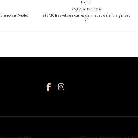
Etonic
75,00 €
150,00 €
blanc/vert/violet
ETONIC Baskets en cuir et daim avec détails argent et
or
Nous contacter