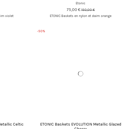
Etonic
75,00 €
150,00 €
im violet
ETONIC Baskets en nylon et daim orange
-50%
allic Celtic
ETONIC Baskets EVOLUTION Metallic Glazed
Cherry