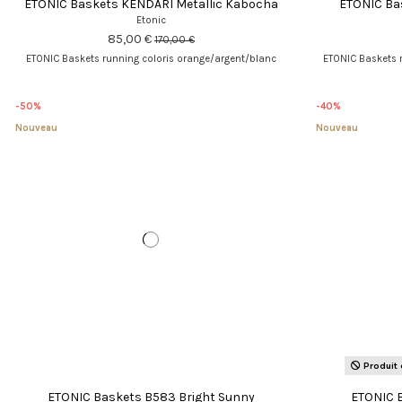
ETONIC Baskets KENDARI Metallic Kabocha
ETONIC Bas
Etonic
85,00 €
170,00 €
ETONIC Baskets running coloris orange/argent/blanc
ETONIC Baskets r
-50%
-40%
Nouveau
Nouveau
Produit 
ETONIC Baskets B583 Bright Sunny
ETONIC B