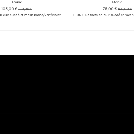
Etonic
Etonic
105,00 €
75,00 €
150,00 €
150,00 €
n cuir suedé et mesh blanc/vert/violet
ETONIC Baskets en cuir suedé et mesh 
Mon compte