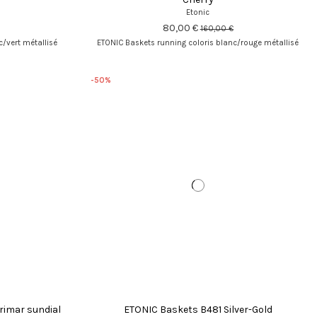
Etonic
80,00 €
160,00 €
c/vert métallisé
ETONIC Baskets running coloris blanc/rouge métallisé
-50%
imar sundial
ETONIC Baskets B481 Silver-Gold