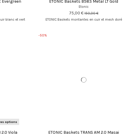
t Evergreen
ETONIC Baskets B583 Metal LT Gold
Etonic
75,00 €
150,00 €
ir blanc et vert
ETONIC Baskets montantes en cuir et mesh doré
-50%
res options
2.0 Viola
ETONIC Baskets TRANS AM 2.0 Masai