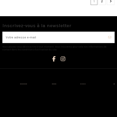
1
2
Inscrivez-vous à la newsletter
Vous pouvez vous désinscrire à tout moment. Vous trouverez pour cela nos informations de
contact dans les conditions d'utilisation du site.
Catégories
Informations
Mon compte
Nous contacter
Nouveaux
Livraison
Mon compte
AUX CAPRICES
produits
Mentions
Identité
Créateurs
légales
3 Avenue
Historique de
Napoléon III -
Prêt-à-porter
Conditions
vos
20110
d'utilisation
commandes
Chaussures
PROPRIANO
A propos
Adresses
Sacs