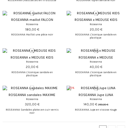
ROSEANNA Chaussettes en fil d'Ecosse
ROSEANNA Top en dentelle noir
ROSEANNA maillot FALCON
ROSEANNA x MEDUSE KIDS
Roseanna
Roseanna
180,00 €
20,00 €
ROSEANNA Maillot une pièce noir
ROSEANNA L'iconique sandale en
plastique
ROSEANNA x MEDUSE KIDS
ROSEANNA x MEDUSE
Roseanna
Roseanna
20,00 €
40,00 €
ROSEANNA L'iconique sandale en
ROSEANNA L'iconique sandale en
plastique
plastique
-50%
ROSEANNA sandales MAXIME
ROSEANNA Jupe LUNA
Roseanna
Roseanna
320,00 €
140,00 €
280,00 €
ROSEANNA Sandales plates en cuir vernis
ROSEANNA Jupe en viscose rouge
noir