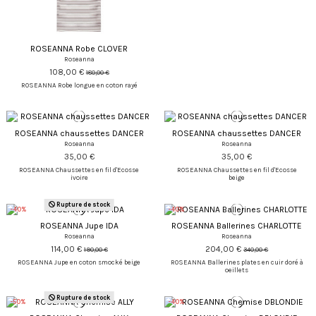
ROSEANNA Robe CLOVER
Roseanna
108,00 €
180,00 €
ROSEANNA Robe longue en coton rayé
ROSEANNA chaussettes DANCER
ROSEANNA chaussettes DANCER
Roseanna
Roseanna
35,00 €
35,00 €
ROSEANNA Chaussettes en fil d'Ecosse
ROSEANNA Chaussettes en fil d'Ecosse
ivoire
beige
Rupture de stock
-40%
-40%
ROSEANNA Jupe IDA
ROSEANNA Ballerines CHARLOTTE
Roseanna
Roseanna
114,00 €
204,00 €
190,00 €
340,00 €
ROSEANNA Jupe en coton smocké beige
ROSEANNA Ballerines plates en cuir doré à
oeillets
Rupture de stock
-50%
-40%