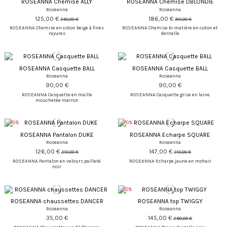
ROSEANNA Chemise ALLY
ROSEANNA Chemise DBLONDIE
Roseanna
Roseanna
125,00 €
186,00 €
250,00 €
310,00 €
ROSEANNA Chemise en coton beige à fines
ROSEANNA Chemise bi-matière en coton et
rayures
dentelle
ROSEANNA Casquette BALL
ROSEANNA Casquette BALL
Roseanna
Roseanna
90,00 €
90,00 €
ROSEANNA Casquette en maille
ROSEANNA Casquette grise en laine
mouchetée marron
-40%
-30%
ROSEANNA Pantalon DUKE
ROSEANNA Echarpe SQUARE
Roseanna
Roseanna
126,00 €
147,00 €
210,00 €
210,00 €
ROSEANNA Pantalon en velours pailleté
ROSEANNA Echarpe jaune en mohair
noir
-50%
ROSEANNA chaussettes DANCER
ROSEANNA top TWIGGY
Roseanna
Roseanna
35,00 €
145,00 €
290,00 €