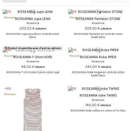
-30%
-30%
Nouveau
Nouveau
ROSEANNA Jupe LENA
ROSEANNA Pantalon STONE
Roseanna
Roseanna
203,00 €
203,00 €
290,00 €
290,00 €
ROSEANNA Jupe ajourée en voile de coton
ROSEANNA Pantalon en voile de coton
blanc
brodé blanc
Produit disponible avec d'autres options
-40%
-30%
Nouveau
Nouveau
ROSEANNA T-Shirt HOPE
ROSEANNA Robe PIPER
Roseanna
Roseanna
96,00 €
245,00 €
160,00 €
350,00 €
ROSEANNA T-shirt oversize en coton rayé
ROSEANNA Robe longue en voile de coton
brodé blanc
-40%
-50%
Nouveau
ROSEANNA robe TWINS
Roseanna
140,00 €
280,00 €
ROSEANNA Robe caftan en coton et lin bleu