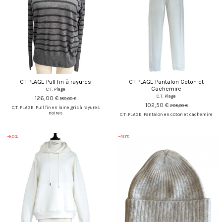
CT PLAGE Pull fin à rayures
CT PLAGE Pantalon Coton et
Cachemire
C.T. Plage
C.T. Plage
126,00 €
180,00 €
102,50 €
205,00 €
C.T. PLAGE Pull fin en laine gris à rayures
noires
C.T. PLAGE Pantalon en coton et cachemire
-50%
-40%