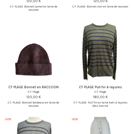
120,00 €
120,00 €
C.T. PLAGE Bonnet camel en laine de
C.T. PLAGE Bonnet noir en laine de raccoon
raccoon
CT PLAGE Bonnet en RACCOON
CT PLAGE Pull fin à rayures
C.T. Plage
C.T. Plage
120,00 €
180,00 €
C.T. PLAGE Bonnet bordeaux en laine de
C.T. PLAGE Pull fin en laine kaki à rayures
raccoon
bleu marine
-30%
-50%