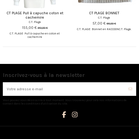
CT PLAGE Pull à capuche coton et
CT PLAGE BONNET
cachemire
C.T. Plage
C.T. Plage
57,00 €
95,00 €
155,00 €
310,00 €
C.T. PLAGE Bonnet en RACCOONC.T. Plage.
C.T. PLAGE Pull à capuche en coton et
cachemire
Inscrivez-vous à la newsletter
Vous pouvez vous désinscrire à tout moment. Vous trouverez pour cela nos informations de
contact dans les conditions d'utilisation du site.