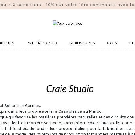
 ou 4 X sans frais - 10% sur votre 1ère commande avec
ATEURS
PRÊT-À-PORTER
CHAUSSURES
SACS
BI
Craie Studio
i et Sébastien Germès.
que, dans leur propre atelier à Casablanca au Maroc.
que qui favorise les matières premières naturelles et des circuits c
 travaillent de manière verticale, sans intermédiaire aucun. Ils co
 fait le choix de fonder leur propre atelier pour la fabrication de 
trie de la mode : des minimums de production forçant les marques à pr