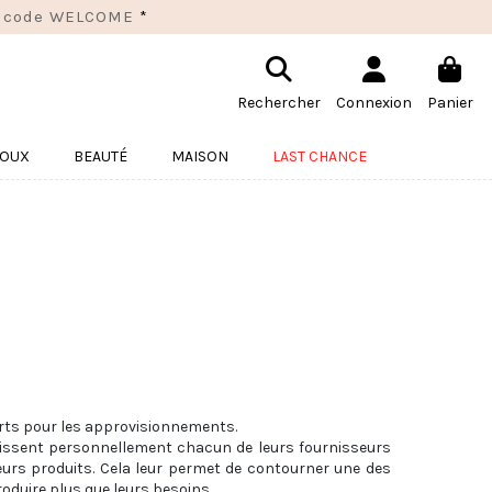
 le code WELCOME
*
Rechercher
Connexion
Panier
JOUX
BEAUTÉ
MAISON
LAST CHANCE
ourts pour les approvisionnements.
nnaissent personnellement chacun de leurs fournisseurs
leurs produits. Cela leur permet de contourner une des
oduire plus que leurs besoins.