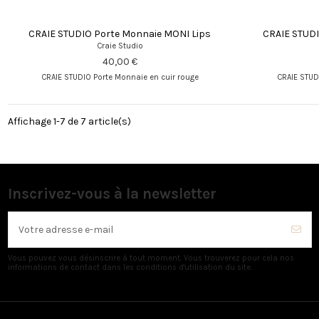
CRAIE STUDIO Porte Monnaie MONI Lips
CRAIE STUD
Craie Studio
40,00 €
CRAIE STUDIO Porte Monnaie en cuir rouge
CRAIE STUD
Affichage 1-7 de 7 article(s)
Inscrivez-vous à la newsletter
Vous pouvez vous désinscrire à tout moment. Vous trouverez pour cela nos
informations de contact dans les conditions d'utilisation du site.