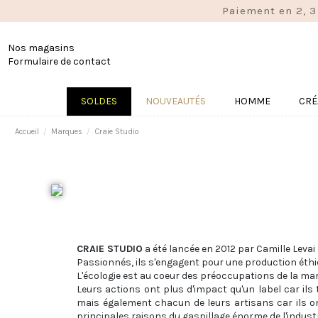
Paiement en 2, 3
Nos magasins
Formulaire de contact
SOLDES
NOUVEAUTÉS
HOMME
CRÉ
Accueil
Marques
Craie Studio
CRAIE STUDIO
a été lancée en 2012 par Camille Leva
Passionnés, ils s'engagent pour une production éthi
L'écologie est au coeur des préoccupations de la mar
Leurs actions ont plus d'impact qu'un label car ils
mais également chacun de leurs artisans car ils ont
principales raisons du gaspillage énorme de l'indus