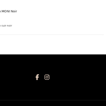
e MONI Noir
 cuir noir