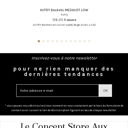
AUTRY Baskets MEDALIST LOW
Autry
126,00 €
180,00 €
AUTRY Baskets en cuir et suede beige AUWL-LS33
Inscrivez-vous à notre newsletter
pour ne rien manquer des
dernières tendances
* vous pouvez vous désinscrire à tout moment en nous contactant par le biais du formulaire de
contact ou en suivant le lien de désinscription figurant en bas de chaque newsletter.
Le Concept Store Aux