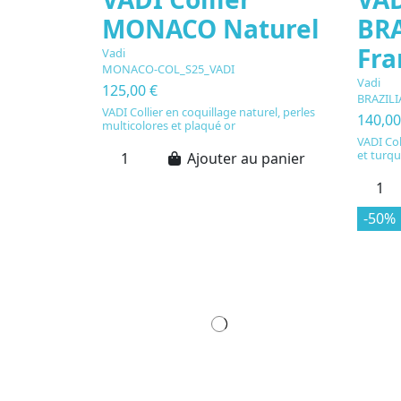
MONACO Naturel
BRA
Fra
Vadi
MONACO-COL_S25_VADI
Vadi
125,00 €
BRAZIL
VADI Collier en coquillage naturel, perles
140,00
multicolores et plaqué or
VADI Col
et turqu
Ajouter au panier
-50%