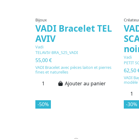
Bijoux
Créateu
VADI Bracelet TEL
VAD
AVIV
SC
noi
Vadi
TELAVIV-BRA_S25_VADI
Vadi
55,00 €
PETIT S
VADI Bracelet avec pièces laiton et pierres
62,50 
fines et naturelles
VADI Bag
modèle P
Ajouter au panier
-50%
-30%