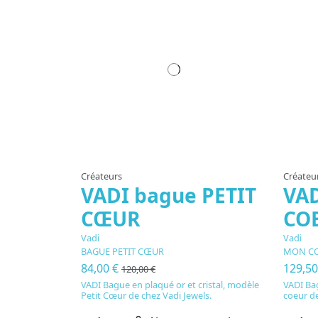
Créateurs
Créateu
VADI bague PETIT
VA
CŒUR
CO
Vadi
Vadi
BAGUE PETIT CŒUR
MON C
84,00 €
129,5
120,00 €
VADI Bague en plaqué or et cristal, modèle
VADI Ba
Petit Cœur de chez Vadi Jewels.
coeur de