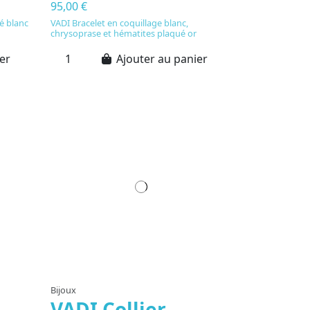
95,00 €
lé blanc
VADI Bracelet en coquillage blanc,
chrysoprase et hématites plaqué or
er
Ajouter au panier
Rupture de stock
Bijoux
VADI Collier