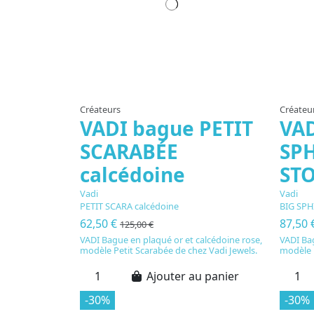
Créateurs
Créateu
VADI bague PETIT
VAD
SCARABÉE
SP
calcédoine
ST
Vadi
Vadi
PETIT SCARA calcédoine
BIG SPH
62,50 €
87,50 
125,00 €
VADI Bague en plaqué or et calcédoine rose,
VADI Bag
modèle Petit Scarabée de chez Vadi Jewels.
modèle B
Ajouter au panier
-30%
-30%