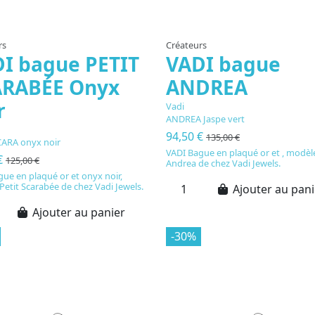
rs
Créateurs
I bague PETIT
VADI bague
ARABÉE Onyx
ANDREA
r
Vadi
ANDREA Jaspe vert
94,50 €
135,00 €
CARA onyx noir
VADI Bague en plaqué or et , modèl
€
125,00 €
Andrea de chez Vadi Jewels.
ue en plaqué or et onyx noir,
etit Scarabée de chez Vadi Jewels.
Ajouter au pani
Ajouter au panier
-30%