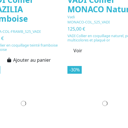
ZILIA
MONACO Natur
mboise
Vadi
MONACO-COL_S25_VADI
125,00 €
IA-COL-FRAMB_S25_VADI
VADI Collier en coquillage naturel, p
 €
multicolores et plaqué or
lier en coquillage teinté framboise
oise
Voir
Ajouter au panier
-30%