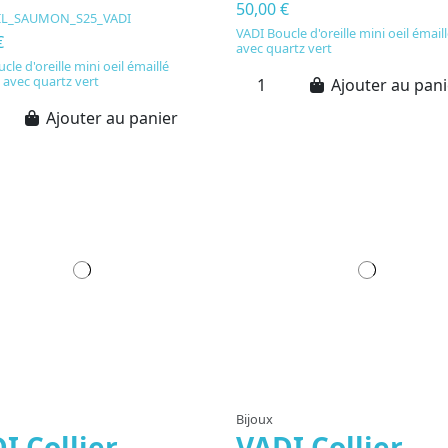
50,00 €
IL_SAUMON_S25_VADI
VADI Boucle d'oreille mini oeil émail
€
avec quartz vert
cle d'oreille mini oeil émaillé
avec quartz vert
Ajouter au pani
Ajouter au panier
Rupture de stock
Bijoux
I Collier
VADI Collier