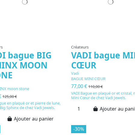
rs
Créateurs
I bague BIG
VADI bague MI
HINX MOON
CŒUR
ONE
Vadi
BAGUE MINI CŒUR
77,00 €
110,00 €
INX moon stone
VADI Bague en plaqué or et cristal,
€
125,00 €
Mini Cœur de chez Vadi Jewels.
ue en plaqué or et pierre de lune,
ig Sphinx de chez Vadi Jewels.
Ajouter au pani
Ajouter au panier
-30%