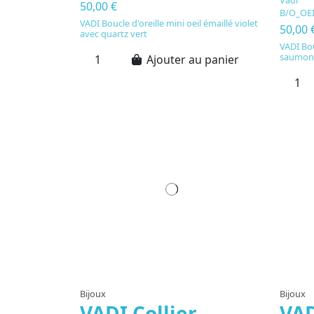
50,00 €
B/O_OE
VADI Boucle d'oreille mini oeil émaillé violet
50,00 
avec quartz vert
VADI Bou
saumon 
Ajouter au panier
Bijoux
Bijoux
VADI Collier
VAD