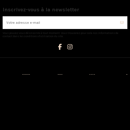
Inscrivez-vous à la newsletter
Vous pouvez vous désinscrire à tout moment. Vous trouverez pour cela nos informations de
contact dans les conditions d'utilisation du site.
Catégories
Informations
Mon compte
Nous contacter
Nouveaux
Livraison
Mon compte
AUX CAPRICES
produits
Mentions
Identité
Créateurs
légales
3 Avenue
Historique de
Napoléon III -
Prêt-à-porter
Conditions
vos
20110
d'utilisation
commandes
Chaussures
PROPRIANO
A propos
Adresses
Sacs
Tél:
Paiement
04.95.76.13.21
Maison
sécurisé
Bijoux
3 Rue Saint
CGV
Le petit