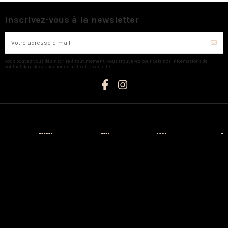
Inscrivez-vous à la newsletter
Vous pouvez vous désinscrire à tout moment. Vous trouverez pour cela nos informations de
contact dans les conditions d'utilisation du site.
Catégories
Informations
Mon compte
Nous contacter
Nouveaux
Livraison
Mon compte
AUX CAPRICES
produits
Mentions
Identité
Créateurs
légales
3 Avenue
Historique de
Napoléon III -
Prêt-à-porter
Conditions
vos
20110
d'utilisation
commandes
Chaussures
PROPRIANO
A propos
Adresses
Sacs
Tél:
Paiement
04.95.76.13.21
Maison
sécurisé
Bijoux
3 Rue Saint
CGV