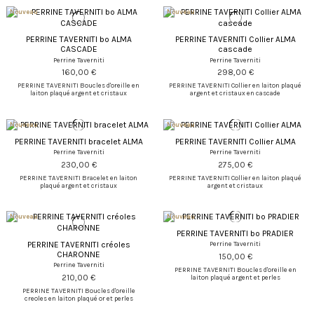
Nouveau
Nouveau
PERRINE TAVERNITI bo ALMA
PERRINE TAVERNITI Collier ALMA
CASCADE
cascade
Perrine Taverniti
Perrine Taverniti
160,00 €
298,00 €
PERRINE TAVERNITI Boucles d'oreille en
PERRINE TAVERNITI Collier en laiton plaqué
laiton plaqué argent et cristaux
argent et cristaux en cascade
Nouveau
Nouveau
PERRINE TAVERNITI bracelet ALMA
PERRINE TAVERNITI Collier ALMA
Perrine Taverniti
Perrine Taverniti
230,00 €
275,00 €
PERRINE TAVERNITI Bracelet en laiton
PERRINE TAVERNITI Collier en laiton plaqué
plaqué argent et cristaux
argent et cristaux
Nouveau
Nouveau
PERRINE TAVERNITI bo PRADIER
PERRINE TAVERNITI créoles
Perrine Taverniti
CHARONNE
150,00 €
Perrine Taverniti
PERRINE TAVERNITI Boucles d'oreille en
210,00 €
laiton plaqué argent et perles
PERRINE TAVERNITI Boucles d'oreille
creoles en laiton plaqué or et perles