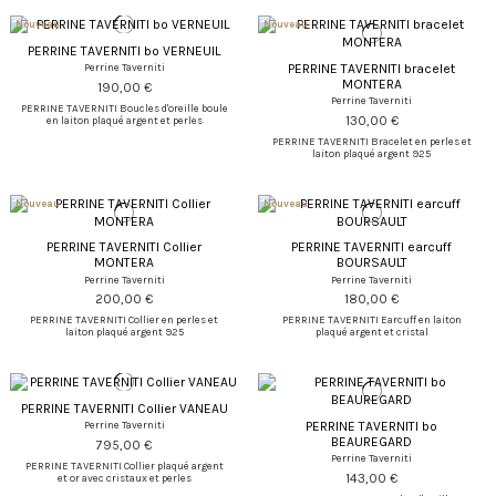
Nouveau
Nouveau
PERRINE TAVERNITI bo VERNEUIL
PERRINE TAVERNITI bracelet
Perrine Taverniti
MONTERA
190,00 €
Perrine Taverniti
PERRINE TAVERNITI Boucles d'oreille boule
130,00 €
en laiton plaqué argent et perles
PERRINE TAVERNITI Bracelet en perles et
laiton plaqué argent 925
Nouveau
Nouveau
PERRINE TAVERNITI Collier
PERRINE TAVERNITI earcuff
MONTERA
BOURSAULT
Perrine Taverniti
Perrine Taverniti
200,00 €
180,00 €
PERRINE TAVERNITI Collier en perles et
PERRINE TAVERNITI Earcuff en laiton
laiton plaqué argent 925
plaqué argent et cristal
PERRINE TAVERNITI Collier VANEAU
PERRINE TAVERNITI bo
Perrine Taverniti
BEAUREGARD
795,00 €
Perrine Taverniti
PERRINE TAVERNITI Collier plaqué argent
143,00 €
et or avec cristaux et perles