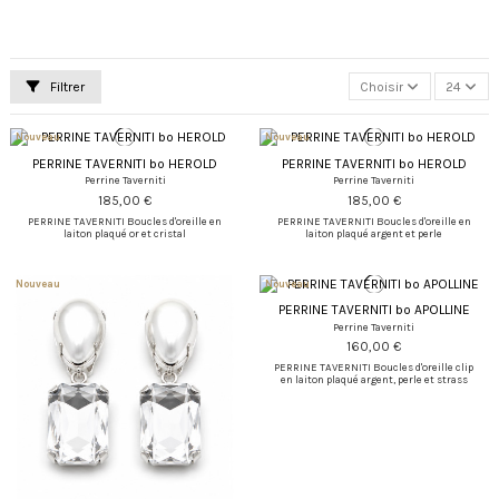
Filtrer
Choisir
24
Nouveau
Nouveau
PERRINE TAVERNITI bo HEROLD
PERRINE TAVERNITI bo HEROLD
Perrine Taverniti
Perrine Taverniti
185,00 €
185,00 €
PERRINE TAVERNITI Boucles d'oreille en
PERRINE TAVERNITI Boucles d'oreille en
laiton plaqué or et cristal
laiton plaqué argent et perle
Nouveau
Nouveau
PERRINE TAVERNITI bo APOLLINE
Perrine Taverniti
160,00 €
PERRINE TAVERNITI Boucles d'oreille clip
en laiton plaqué argent, perle et strass