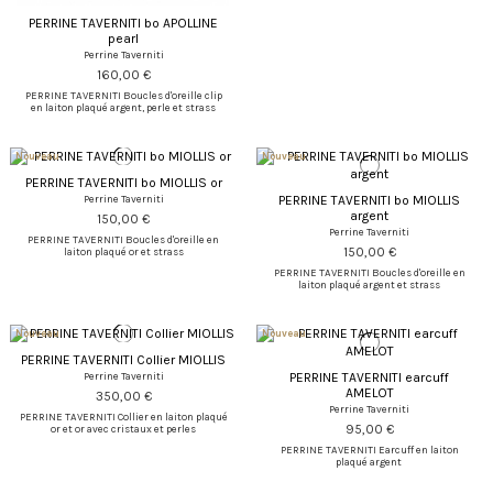
PERRINE TAVERNITI bo APOLLINE
pearl
Perrine Taverniti
160,00 €
PERRINE TAVERNITI Boucles d'oreille clip
en laiton plaqué argent, perle et strass
Nouveau
Nouveau
PERRINE TAVERNITI bo MIOLLIS or
PERRINE TAVERNITI bo MIOLLIS
Perrine Taverniti
argent
150,00 €
Perrine Taverniti
PERRINE TAVERNITI Boucles d'oreille en
150,00 €
laiton plaqué or et strass
PERRINE TAVERNITI Boucles d'oreille en
laiton plaqué argent et strass
Nouveau
Nouveau
PERRINE TAVERNITI Collier MIOLLIS
PERRINE TAVERNITI earcuff
Perrine Taverniti
AMELOT
350,00 €
Perrine Taverniti
PERRINE TAVERNITI Collier en laiton plaqué
95,00 €
or et or avec cristaux et perles
PERRINE TAVERNITI Earcuff en laiton
plaqué argent