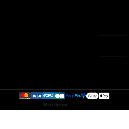
Le petit
François -
Contactez-
caprice
20200 BASTIA
nous
Tél:
plan-site
04.95.60.36.29
Magasins
SAV : 04 95 76
13 21
contact@eshop-
aux-
caprices.com
Lundi 9h/19h et
Mardi-Jeudi-
Vendredi 9h/13h
Site réalisé par
Creaweb2B
Marque