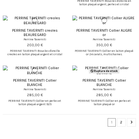
PERRINE TAVERNITI Boucles d'oreille en
laiton plaqué argent, perles et cristal
PERRINE TAVERNITI creoles
PERRINE TAVERNITI Collier ALIGRE
BEAUREGARD
or
Perrine Taverniti
Perrine Taverniti
203,00 €
350,00 €
PERRINE TAVERNITI Boucles d'oreille
PERRINE TAVERNITI Collier en laiton plaqué
creoles en laiton plaqué argent et cristal
or 24 carats, multichaines.
Rupture de stock
PERRINE TAVERNITI Collier
PERRINE TAVERNITI Collier
BLANCHE
BLANCHE
Perrine Taverniti
Perrine Taverniti
285,00 €
285,00 €
PERRINE TAVERNITI Collier en perles et
PERRINE TAVERNITI Collier en perles et
laiton plaqué argent 925
laiton plaqué or
1
2