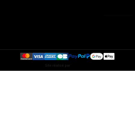
contact@eshop-
aux-
caprices.com
Lundi 9h/19h et
Mardi-Jeudi-
Vendredi 9h/13h
Site réalisé par
Creaweb2B