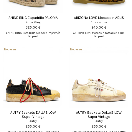
ANINE BING Espadrille PALOMA
ARIZONA LOVE Mocassin AELIS
Anine Bing
Arizona Love
325,00 €
240,00 €
ANINE BING Espadrilles en toile imprimée
ARIZONA LOVE Mocassin bateau en daim
léopard
léopard
Nouveau
Nouveau
AUTRY Baskets DALLAS LOW
AUTRY Baskets DALLAS LOW
Super Vintage
Super Vintage
Autry
Autry
255,00 €
255,00 €
AUTRY Baskets basses en cuir noir effet
AUTRY Baskets basses en cuir blanc effet