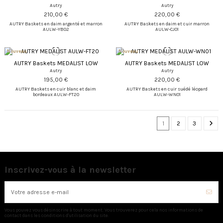
Autry
Autry
210,00 €
220,00 €
AUTRY Baskets en daim argenté et marron
AUTRY Baskets en daim et cuir marron
AULW-YB02
AULW-CJ01
Nouveau
Nouveau
AUTRY Baskets MEDALIST LOW
AUTRY Baskets MEDALIST LOW
Autry
Autry
195,00 €
220,00 €
AUTRY Baskets en cuir blanc et daim
AUTRY Baskets en cuir suédé léopard
bordeaux AULW-FT20
AULW-WN01
1
2
3
Inscrivez-vous à la newsletter
Vous pouvez vous désinscrire à tout moment. Vous trouverez pour cela nos informations de
contact dans les conditions d'utilisation du site.