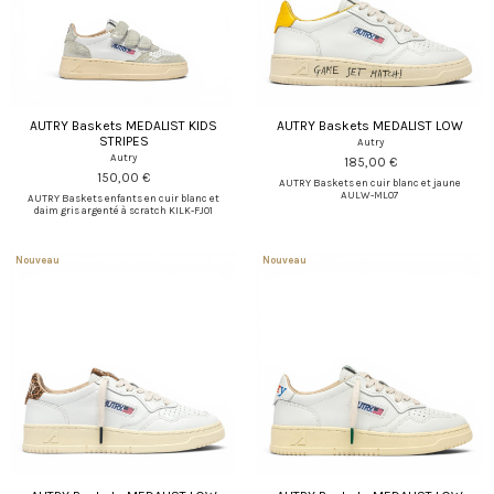
AUTRY Baskets MEDALIST KIDS
AUTRY Baskets MEDALIST LOW
STRIPES
Autry
Autry
185,00 €
150,00 €
AUTRY Baskets en cuir blanc et jaune
AULW-ML07
AUTRY Baskets enfants en cuir blanc et
daim gris argenté à scratch KILK-FJ01
Nouveau
Nouveau