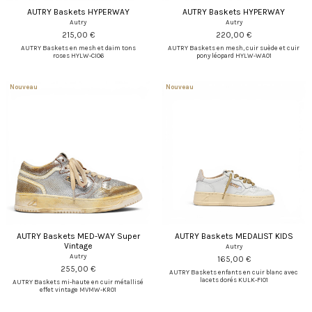
AUTRY Baskets HYPERWAY
AUTRY Baskets HYPERWAY
Autry
Autry
215,00 €
220,00 €
AUTRY Baskets en mesh et daim tons
AUTRY Baskets en mesh, cuir suède et cuir
roses HYLW-CI06
pony léopard HYLW-WA01
Nouveau
Nouveau
AUTRY Baskets MED-WAY Super
AUTRY Baskets MEDALIST KIDS
Vintage
Autry
Autry
165,00 €
255,00 €
AUTRY Baskets enfants en cuir blanc avec
lacets dorés KULK-FI01
AUTRY Baskets mi-haute en cuir métallisé
effet vintage MVMW-KR01