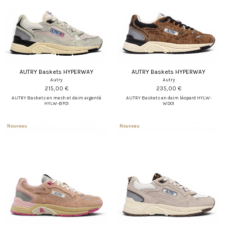
AUTRY Baskets HYPERWAY
AUTRY Baskets HYPERWAY
Autry
Autry
215,00 €
235,00 €
AUTRY Baskets en mesh et daim argenté
AUTRY Baskets en daim léopard HYLW-
HYLW-BF01
WD01
Nouveau
Nouveau