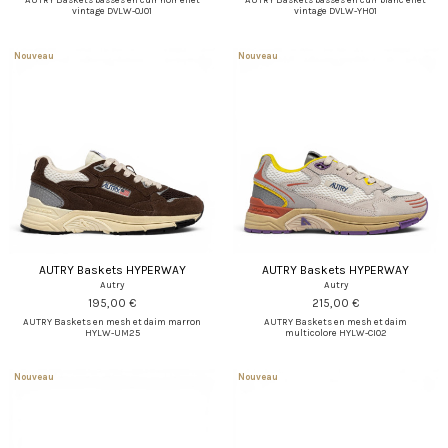
vintage DVLW-OJ01
vintage DVLW-YH01
Nouveau
Nouveau
AUTRY Baskets HYPERWAY
AUTRY Baskets HYPERWAY
Autry
Autry
195,00 €
215,00 €
AUTRY Baskets en mesh et daim marron
AUTRY Baskets en mesh et daim
HYLW-UM25
multicolore HYLW-CI02
Nouveau
Nouveau