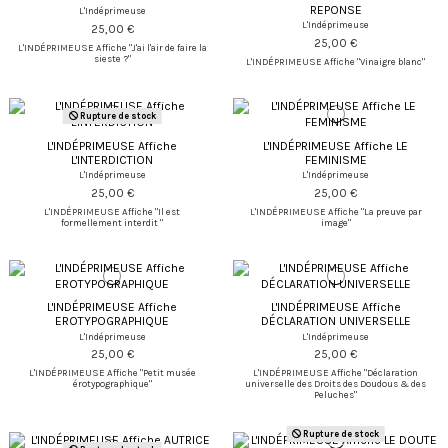
REPONSE
L'Indéprimeuse
L'Indéprimeuse
25,00 €
25,00 €
L'INDÉPRIMEUSE Affiche "J'ai l'air de faire la
sieste ?"
L'INDÉPRIMEUSE Affiche "Vinaigre blanc"
Rupture de stock
L'INDÉPRIMEUSE Affiche
L'INDÉPRIMEUSE Affiche LE
L'INTERDICTION
FEMINISME
L'Indéprimeuse
L'Indéprimeuse
25,00 €
25,00 €
L'INDÉPRIMEUSE Affiche "Il est
L'INDÉPRIMEUSE Affiche "La preuve par
formellement interdit "
image"
L'INDÉPRIMEUSE Affiche
L'INDÉPRIMEUSE Affiche
EROTYPOGRAPHIQUE
DÉCLARATION UNIVERSELLE
L'Indéprimeuse
L'Indéprimeuse
25,00 €
25,00 €
L'INDÉPRIMEUSE Affiche "Petit musée
L'INDÉPRIMEUSE Affiche "Déclaration
érotypographique"
universelle des Droits des Doudous & des
Peluches"
Rupture de stock