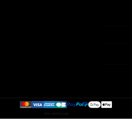
Bijoux
3 Rue Saint
CGV
Le petit
François -
Contactez-
caprice
20200 BASTIA
nous
Tél:
plan-site
04.95.60.36.29
Magasins
SAV : 04 95 76
13 21
contact@eshop-
aux-
caprices.com
Lundi 9h/19h et
Mardi-Jeudi-
Vendredi 9h/13h
Site réalisé par
Creaweb2B