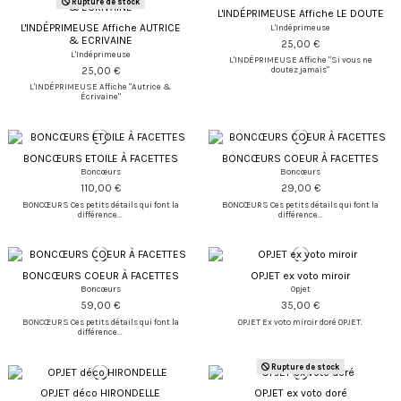
Rupture de stock
L'INDÉPRIMEUSE Affiche LE DOUTE
L'INDÉPRIMEUSE Affiche AUTRICE
L'Indéprimeuse
& ECRIVAINE
25,00 €
L'Indéprimeuse
L'INDÉPRIMEUSE Affiche "Si vous ne
25,00 €
doutez jamais"
L'INDÉPRIMEUSE Affiche "Autrice &
Écrivaine"
BONCŒURS ETOILE À FACETTES
BONCŒURS COEUR À FACETTES
Boncœurs
Boncœurs
110,00 €
29,00 €
BONCŒURS Ces petits détails qui font la
BONCŒURS Ces petits détails qui font la
différence...
différence...
BONCŒURS COEUR À FACETTES
OPJET ex voto miroir
Boncœurs
Opjet
59,00 €
35,00 €
BONCŒURS Ces petits détails qui font la
OPJET Ex voto miroir doré OPJET.
différence...
Rupture de stock
OPJET déco HIRONDELLE
OPJET ex voto doré