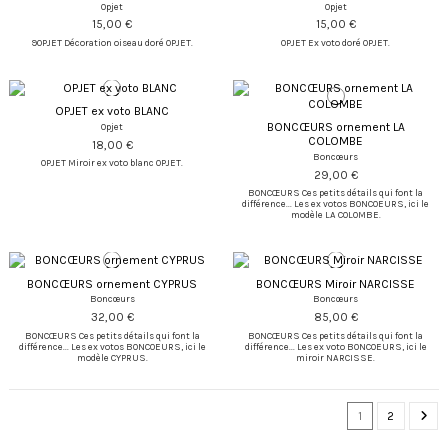
Opjet
Opjet
15,00 €
15,00 €
9OPJET Décoration oiseau doré OPJET.
OPJET Ex voto doré OPJET.
OPJET ex voto BLANC
BONCŒURS ornement LA
Opjet
COLOMBE
18,00 €
Boncœurs
OPJET Miroir ex voto blanc OPJET.
29,00 €
BONCŒURS Ces petits détails qui font la
différence... Les ex votos BONCOEURS, ici le
modèle LA COLOMBE.
BONCŒURS ornement CYPRUS
BONCŒURS Miroir NARCISSE
Boncœurs
Boncœurs
32,00 €
85,00 €
BONCŒURS Ces petits détails qui font la
BONCŒURS Ces petits détails qui font la
différence... Les ex votos BONCOEURS, ici le
différence... Les ex voto BONCOEURS, ici le
modèle CYPRUS.
miroir NARCISSE.
1
2