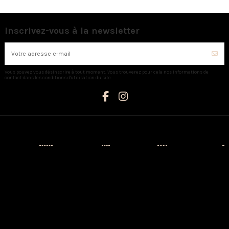
Inscrivez-vous à la newsletter
Vous pouvez vous désinscrire à tout moment. Vous trouverez pour cela nos informations de
contact dans les conditions d'utilisation du site.
Catégories
Informations
Mon compte
Nous contacter
Nouveaux
Livraison
Mon compte
AUX CAPRICES
produits
Mentions
Identité
Créateurs
légales
3 Avenue
Historique de
Napoléon III -
Prêt-à-porter
Conditions
vos
20110
d'utilisation
commandes
Chaussures
PROPRIANO
A propos
Adresses
Sacs
Tél:
Paiement
04.95.76.13.21
Maison
sécurisé