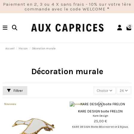
Paiement en 2, 3 ou 4 X sans frais - 10% sur votre 1ère
commande avec le code WELCOME
*
0
Accueil
Maison
Décoration murale
Décoration murale
Filtrer
Choisir
24
Nouveau
Nouveau
KARE DESIGN boite FRELON
Kare Design
25,00 €
KARE DESIGN Boite déco noir et or à bijoux.