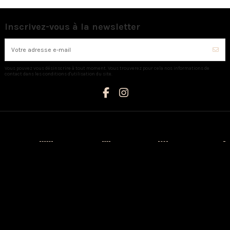
Inscrivez-vous à la newsletter
Vous pouvez vous désinscrire à tout moment. Vous trouverez pour cela nos informations de
contact dans les conditions d'utilisation du site.
Catégories
Informations
Mon compte
Nous contacter
Nouveaux
Livraison
Mon compte
AUX CAPRICES
produits
Mentions
Identité
Créateurs
légales
3 Avenue
Historique de
Napoléon III -
Prêt-à-porter
Conditions
vos
20110
d'utilisation
commandes
Chaussures
PROPRIANO
A propos
Adresses
Sacs
Tél:
Paiement
04.95.76.13.21
Maison
sécurisé
Bijoux