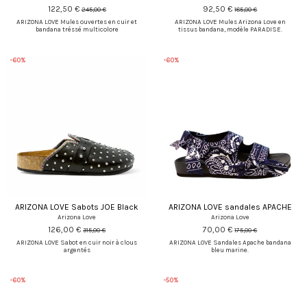
122,50 €
92,50 €
245,00 €
185,00 €
ARIZONA LOVE Mules ouvertes en cuir et
ARIZONA LOVE Mules Arizona Love en
bandana tréssé multicolore
tissus bandana, modèle PARADISE.
-60%
-60%
ARIZONA LOVE Sabots JOE Black
ARIZONA LOVE sandales APACHE
Arizona Love
Arizona Love
126,00 €
70,00 €
315,00 €
175,00 €
ARIZONA LOVE Sabot en cuir noir à clous
ARIZONA LOVE Sandales Apache bandana
argentés
bleu marine.
-60%
-50%