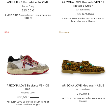
ANINE BING Espadrille PALOMA
ARIZONA LOVE Baskets VENICE
Metallic Green
Anine Bing
Arizona Love
325,00 €
118,00 €
295,00 €
ANINE BING Espadrilles en toile imprimée
léopard
ARIZONA LOVE Baskets en cuir blanc et
lacets bandana blancs
-30%
Nouveau
ARIZONA LOVE Baskets VENICE
ARIZONA LOVE Mocassin AELIS
Red
Arizona Love
Arizona Love
240,00 €
206,50 €
295,00 €
ARIZONA LOVE Mocassin bateau en daim
léopard
ARIZONA LOVE Baskets en cuir blanc et
lacets bandana rouges