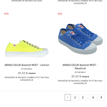
ARNACOEUR Baskets en toile
ARNACOEUR Baskets modèle MIST de chez
ARNACOEUR
-50%
-50%
ARNACOEUR Basket MIST - Lemon
ARNACOEUR Basket MIST -
Nautical
Arnacoeur
Arnacoeur
37,50 €
75,00 €
37,50 €
75,00 €
ARNACOEUR Baskets modèle MIST de chez
ARNACOEUR
ARNACOEUR Baskets modèle MIST de chez
ARNACOEUR
1
2
3
…
9