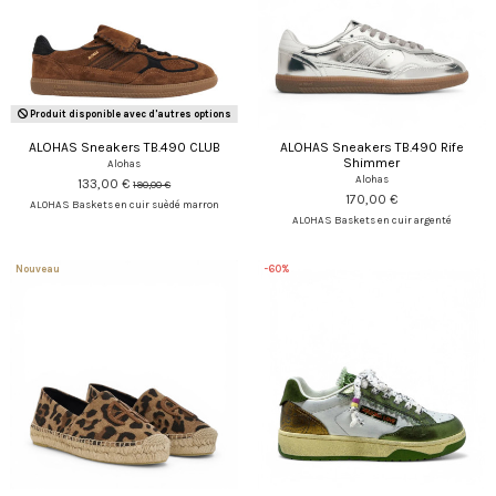
Produit disponible avec d'autres options
ALOHAS Sneakers TB.490 CLUB
ALOHAS Sneakers TB.490 Rife
Shimmer
Alohas
Alohas
133,00 €
190,00 €
170,00 €
ALOHAS Baskets en cuir suèdé marron
ALOHAS Baskets en cuir argenté
Nouveau
-60%