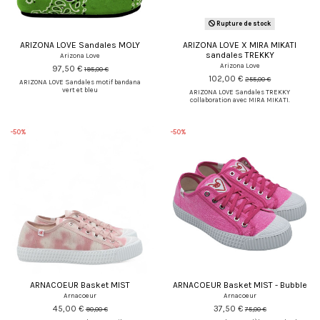
Rupture de stock
ARIZONA LOVE Sandales MOLY
ARIZONA LOVE X MIRA MIKATI
sandales TREKKY
Arizona Love
Arizona Love
97,50 €
195,00 €
102,00 €
255,00 €
ARIZONA LOVE Sandales motif bandana
vert et bleu
ARIZONA LOVE Sandales TREKKY
collaboration avec MIRA MIKATI.
-50%
-50%
ARNACOEUR Basket MIST
ARNACOEUR Basket MIST - Bubble
Arnacoeur
Arnacoeur
45,00 €
37,50 €
90,00 €
75,00 €