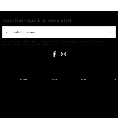
Inscrivez-vous à la newsletter
Vous pouvez vous désinscrire à tout moment. Vous trouverez pour cela nos informations de
contact dans les conditions d'utilisation du site.
Catégories
Informations
Mon compte
Nous contacter
Nouveaux
Livraison
Mon compte
AUX CAPRICES
produits
Mentions
Identité
Créateurs
légales
3 Avenue
Historique de
Napoléon III -
Prêt-à-porter
Conditions
vos
20110
d'utilisation
commandes
Chaussures
PROPRIANO
A propos
Adresses
Sacs
Tél:
Paiement
04.95.76.13.21
Maison