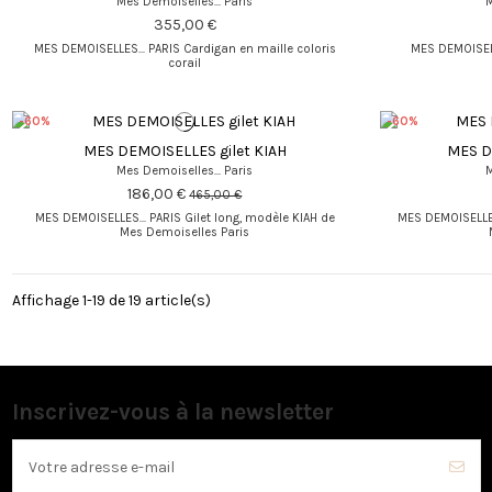
Mes Demoiselles... Paris
M
355,00 €
MES DEMOISELLES... PARIS Cardigan en maille coloris
MES DEMOISELL
corail
-60%
-60%
MES DEMOISELLES gilet KIAH
MES D
Mes Demoiselles... Paris
M
186,00 €
465,00 €
MES DEMOISELLES... PARIS Gilet long, modèle KIAH de
MES DEMOISELLES
Mes Demoiselles Paris
Affichage 1-19 de 19 article(s)
Inscrivez-vous à la newsletter