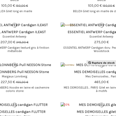
Beliza
Beliza
105,00 €
105,00 €
150,00 €
150,00 €
LIZA Gilet long en maille
BELIZA Gilet long en maille de c
Nouveau
L ANTWERP Cardigan ILEAST
ESSENTIEL ANTWERP Cardiga
Essentiel Antwerp
Essentiel Antwerp
207,00 €
275,00 €
345,00 €
ERP Cardigan texturé gris à finition
ESSENTIEL ANTWERP Cardigan écru Pe
métallisée
Woodstock
Rupture de stock
Nouveau
ONNBERG Pull NEESON Stone
MES DEMOISELLES cardig
Margaux Lonnberg
Mes Demoiselles... Par
227,50 €
465,00 €
455,00 €
ERG Hoodie en laine et cachemire
MES DEMOISELLES... PARIS Gilet en lain
coloris stone
à motifs
-50%
ISELLES cardigan FLUTTER
MES DEMOISELLES gile