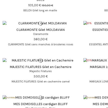
Beliza
105,00 €
150,00 €
BELIZA Gilet long en maille
BE
-40%
CLARAMONTE Gilet MOLDAVIAN
ESSENTIE
Claramonte
360,00 €
CLARAMONTE Gilet sans manches à broderies roses
ESSENTIEL ANTW
-50%
MAJESTIC FILATURES Gilet en Cachemire
MARGAUX L
Majestic Filatures
330,00 €
MAJESTIC FILATURES Gilet en cachemire camel
MARGAUX LONNB
Nouveau
Nouveau
MES DEMOISELLES cardigan BLUFF
MES DEMO