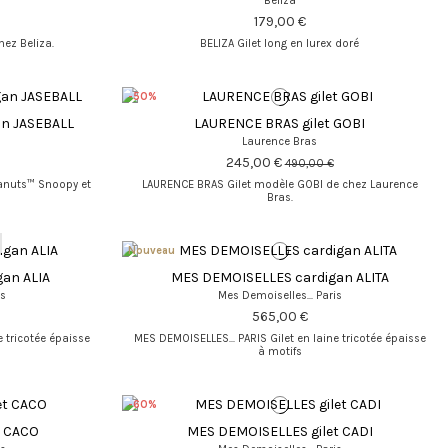
Beliza
179,00 €
hez Beliza.
BELIZA Gilet long en lurex doré
-50%
n JASEBALL
LAURENCE BRAS gilet GOBI
Laurence Bras
245,00 €
490,00 €
anuts™ Snoopy et
LAURENCE BRAS Gilet modèle GOBI de chez Laurence
Bras.
Nouveau
an ALIA
MES DEMOISELLES cardigan ALITA
is
Mes Demoiselles... Paris
565,00 €
e tricotée épaisse
MES DEMOISELLES... PARIS Gilet en laine tricotée épaisse
à motifs
-60%
t CACO
MES DEMOISELLES gilet CADI