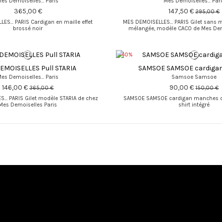
es Demoiselles... Paris
Mes Demoiselles... Par
365,00 €
147,50 €
295,00 €
ES... PARIS Cardigan en maille effet
MES DEMOISELLES... PARIS Gilet sans 
brossé noir
mélangée, modèle CACO de Mes Dem
-40%
EMOISELLES Pull STARIA
SAMSOE SAMSOE cardiga
es Demoiselles... Paris
Samsoe Samsoe
146,00 €
90,00 €
365,00 €
150,00 €
... PARIS Gilet modèle STARIA de chez
SAMSOE SAMSOE cardigan manches co
Mes Demoiselles Paris
shirt intégré