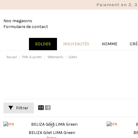
Paiement en 2, 3
Nos magasins
Formulaire de contact
SOLDES
NOUVEAUTÉS
HOMME
CRÉ
Accueil
Prêt-à-porter
Vêtements
Gilets
Filtrer
-30%
-30%
BELIZA Gilet LIMA Green
BE