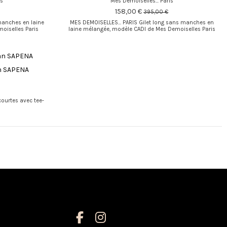
is
Mes Demoiselles... Paris
158,00 €
395,00 €
manches en laine
MES DEMOISELLES... PARIS Gilet long sans manches en
oiselles Paris
laine mélangée, modèle CADI de Mes Demoiselles Paris
n SAPENA
urtes avec tee-