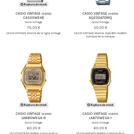
Rupture de stock
CASIO VINTAGE iconic
CASIO VINTAGE iconic
CA500WE4B
AQ230A7DMQ
Casio Vintage
Casio Vintage
70,00 €
50,00 €
CASIO VINTAGE Montre de la ligne Vintage
CASIO VINTAGE Montre style 80's modèle
iconique de la marque.
Rupture de stock
Rupture de stock
CASIO VINTAGE iconic
CASIO VINTAGE iconic
LA680WEGA-9
LA670WEGA-1
Casio Vintage
Casio Vintage
60,00 €
60,00 €
CASIO VINTAGE Modèle iconique de la
CASIO VINTAGE Modèle iconique de la