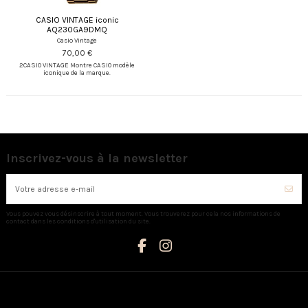
CASIO VINTAGE iconic
AQ230GA9DMQ
Casio Vintage
70,00 €
2CASIO VINTAGE Montre CASIO modèle
iconique de la marque.
Inscrivez-vous à la newsletter
Vous pouvez vous désinscrire à tout moment. Vous trouverez pour cela nos informations de
contact dans les conditions d'utilisation du site.