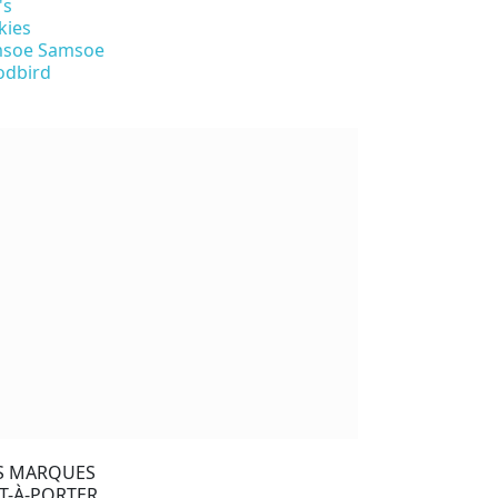
's
kies
soe Samsoe
dbird
S MARQUES
T-À-PORTER