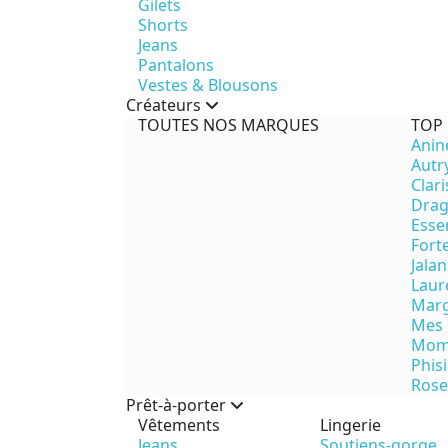
Gilets
Shorts
Jeans
Pantalons
Vestes & Blousons
Créateurs
TOUTES NOS MARQUES
TOP
Anin
Autr
Clari
Drag
Esse
Fort
Jalan
Laur
Marg
Mes 
Mom
Phis
Ros
Prêt-à-porter
Vêtements
Lingerie
Jeans
Soutiens-gorge