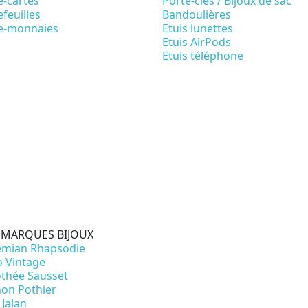
e-cartes
Porte-clés / Bijoux de sac
feuilles
Bandoulières
e-monnaies
Etuis lunettes
Etuis AirPods
Etuis téléphone
 MARQUES BIJOUX
mian Rhapsodie
o Vintage
thée Sausset
on Pothier
 Jalan