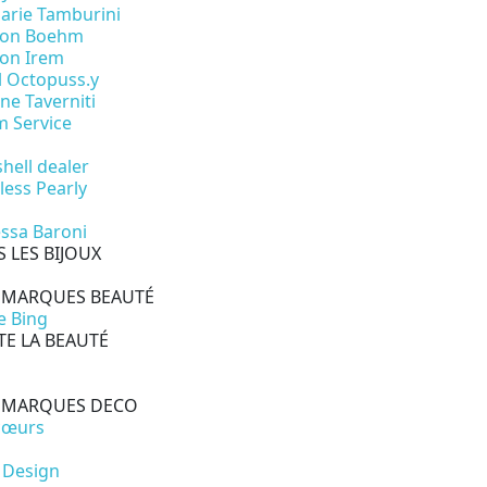
arie Tamburini
son Boehm
on Irem
l Octopuss.y
ne Taverniti
 Service
shell dealer
less Pearly
ssa Baroni
 LES BIJOUX
 MARQUES BEAUTÉ
e Bing
E LA BEAUTÉ
 MARQUES DECO
cœurs
 Design