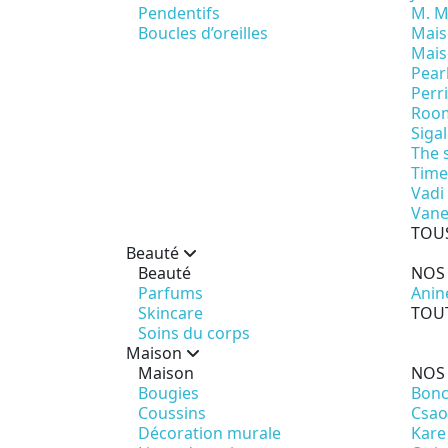
Pendentifs
M. M
Boucles d’oreilles
Mai
Mais
Pear
Perri
Room
Sigal
The 
Time
Vadi
Vane
TOUS
Beauté
Beauté
NOS
Parfums
Anin
Skincare
TOUT
Soins du corps
Maison
Maison
NOS
Bougies
Bon
Coussins
Csao
Décoration murale
Kare