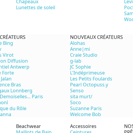
Chapeaux
Levi
Lunettes de soleil
Poc
Sam
Woo
 CRÉATEURS
NOUVEAUX CRÉATEURS
e Bing
Alohas
y
Anne|mi
s Virot
Craie Studio
on Diffusion
g-lab
ntiel Antwerp
JC Sophie
e Forte
L'Indéprimeuse
 Jalan
Les Petits Foulards
ence Bras
Pearl Octopuss.y
aux Lonnberg
Senso
Demoiselles... Paris
sita murt/
onì
Soco
ique du Rôle
Suzanne Paris
eanna
Welcome Bob
Beachwear
Accessoires
NO
Maillots de Bain
Ceintures
PRÊ