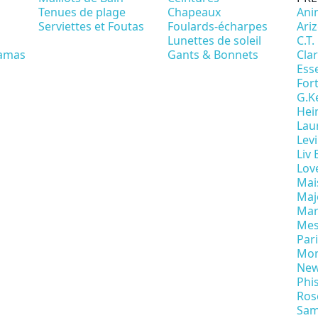
Tenues de plage
Chapeaux
Ani
Serviettes et Foutas
Foulards-écharpes
Ari
Lunettes de soleil
C.T.
amas
Gants & Bonnets
Cla
Ess
For
G.K
Hei
Lau
Levi
Liv
Lov
Mai
Maje
Mar
Mes
Par
Mo
New
Phi
Ros
Sam