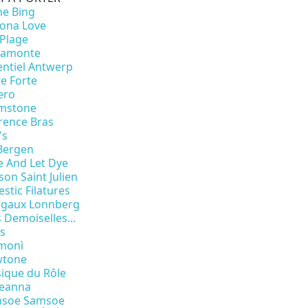
ne Bing
zona Love
 Plage
ramonte
entiel Antwerp
te Forte
ero
mstone
rence Bras
's
 Bergen
e And Let Dye
son Saint Julien
stic Filatures
gaux Lonnberg
 Demoiselles...
is
monì
tone
sique du Rôle
eanna
soe Samsoe