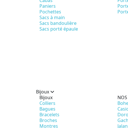
Cabas
Port
Paniers
Porte
Pochettes
Port
Sacs à main
Sacs bandoulière
Sacs porté épaule
Bijoux
Bijoux
NOS
Colliers
Bohe
Bagues
Casi
Bracelets
Doro
Broches
Gach
Montres
Jalan