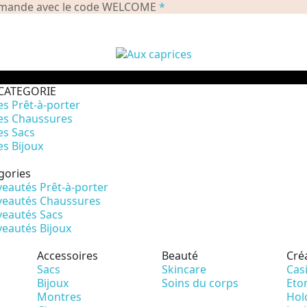
commande avec le code WELCOME
*
CATEGORIE
es Prêt-à-porter
es Chaussures
es Sacs
es Bijoux
gories
eautés Prêt-à-porter
eautés Chaussures
eautés Sacs
eautés Bijoux
Accessoires
Beauté
Cré
Sacs
Skincare
Cas
Bijoux
Soins du corps
Eto
Montres
Hol