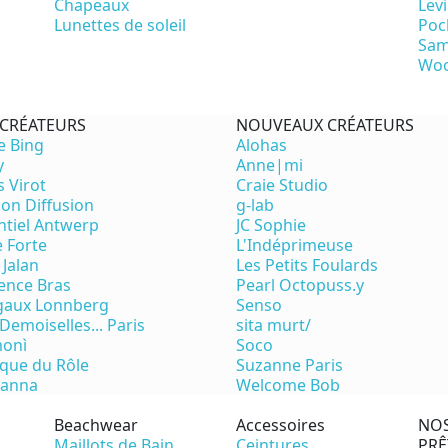
Chapeaux
Levi
Lunettes de soleil
Poc
Sam
Woo
 CRÉATEURS
NOUVEAUX CRÉATEURS
e Bing
Alohas
y
Anne|mi
s Virot
Craie Studio
on Diffusion
g-lab
ntiel Antwerp
JC Sophie
e Forte
L'Indéprimeuse
 Jalan
Les Petits Foulards
ence Bras
Pearl Octopuss.y
aux Lonnberg
Senso
Demoiselles... Paris
sita murt/
onì
Soco
ique du Rôle
Suzanne Paris
eanna
Welcome Bob
Beachwear
Accessoires
NO
Maillots de Bain
Ceintures
PRÊ