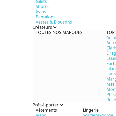
Gilets
Shorts
Jeans
Pantalons
Vestes & Blousons
Créateurs
TOUTES NOS MARQUES
TOP
Anin
Autr
Clari
Drag
Esse
Fort
Jalan
Laur
Marg
Mes 
Mom
Phis
Ros
Prêt-à-porter
Vêtements
Lingerie
Jeans
Soutiens-gorge