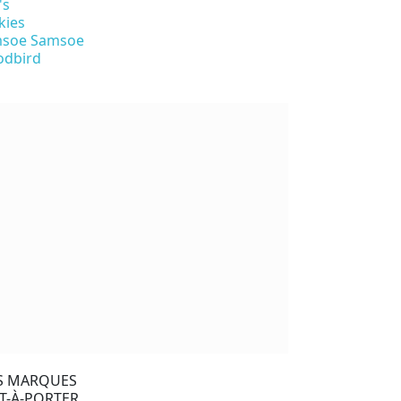
's
kies
soe Samsoe
dbird
S MARQUES
T-À-PORTER