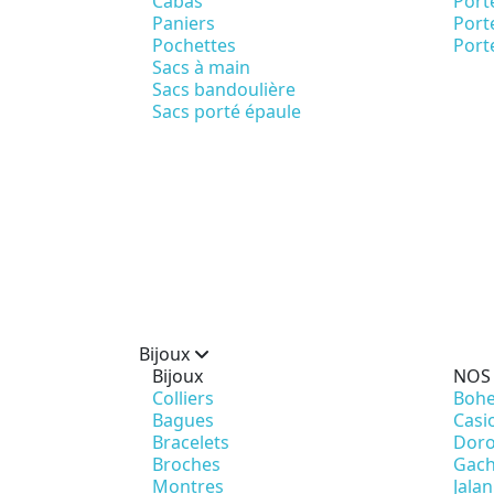
Cabas
Port
Paniers
Porte
Pochettes
Port
Sacs à main
Sacs bandoulière
Sacs porté épaule
Bijoux
Bijoux
NOS
Colliers
Bohe
Bagues
Casi
Bracelets
Doro
Broches
Gach
Montres
Jalan