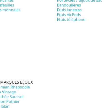
e-cartes
Porte-clés / Bijoux de sac
feuilles
Bandoulières
e-monnaies
Etuis lunettes
Etuis AirPods
Etuis téléphone
 MARQUES BIJOUX
mian Rhapsodie
o Vintage
thée Sausset
on Pothier
 Jalan