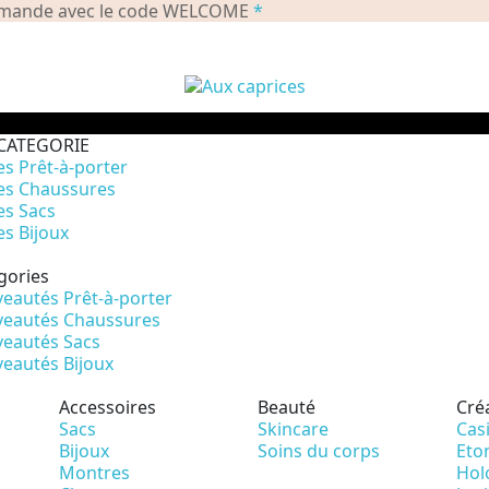
commande avec le code WELCOME
*
CATEGORIE
es Prêt-à-porter
es Chaussures
es Sacs
es Bijoux
gories
eautés Prêt-à-porter
eautés Chaussures
eautés Sacs
eautés Bijoux
Accessoires
Beauté
Cré
Sacs
Skincare
Cas
Bijoux
Soins du corps
Eto
Montres
Hol