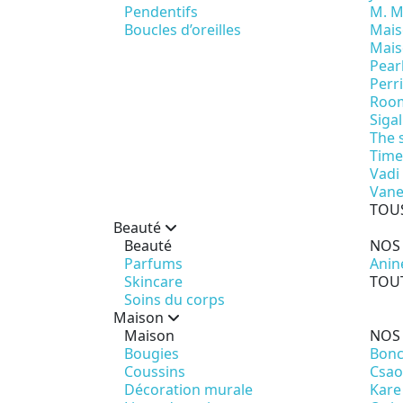
Pendentifs
M. M
Boucles d’oreilles
Mai
Mais
Pear
Perri
Room
Sigal
The 
Time
Vadi
Vane
TOUS
Beauté
Beauté
NOS
Parfums
Anin
Skincare
TOUT
Soins du corps
Maison
Maison
NOS
Bougies
Bon
Coussins
Csao
Décoration murale
Kare