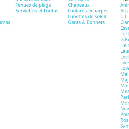
Tenues de plage
Chapeaux
Ani
Serviettes et Foutas
Foulards-écharpes
Ari
Lunettes de soleil
C.T.
amas
Gants & Bonnets
Cla
Ess
For
G.K
Hei
Lau
Levi
Liv
Lov
Mai
Maje
Mar
Mes
Par
Mo
New
Phi
Ros
Sam