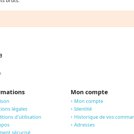
ts bruts.
s
rmations
Mon compte
aison
Mon compte
ions légales
Identité
tions d'utilisation
Historique de vos comma
opos
Adresses
ment sécurisé