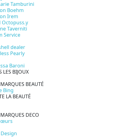
arie Tamburini
son Boehm
on Irem
l Octopuss.y
ne Taverniti
 Service
shell dealer
less Pearly
ssa Baroni
 LES BIJOUX
 MARQUES BEAUTÉ
e Bing
E LA BEAUTÉ
 MARQUES DECO
cœurs
 Design