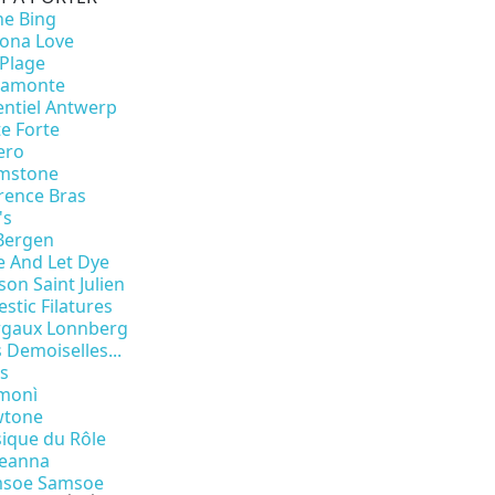
ne Bing
zona Love
 Plage
ramonte
entiel Antwerp
te Forte
ero
mstone
rence Bras
's
 Bergen
e And Let Dye
son Saint Julien
stic Filatures
gaux Lonnberg
 Demoiselles...
is
monì
tone
sique du Rôle
eanna
soe Samsoe