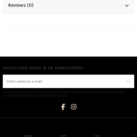
Reviews (0)
Inscrivez-vous à la newsletter
Vous pouvez vous désinscrire à tout moment. Vous trouverez pour cela nos informations de
contact dans les conditions d'utilisation du site.
Catégories
Informations
Mon compte
Nous contacter