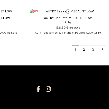
-30%
ST LOW
AUTRY Baskets MEDALIST LOW
Autry
136,50 €
195,00 €
ige AUWL-LS33
AUTRY Baskets en cuir blanc et pourpre AULW-GS39
1
2
3