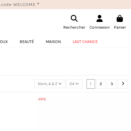
 le code WELCOME
*
Rechercher
Connexion
Panier
JOUX
BEAUTÉ
MAISON
LAST CHANCE
Nom, A à Z
24
1
2
3
-60%