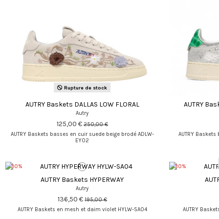
Rupture de stock
AUTRY Baskets DALLAS LOW FLORAL
AUTRY Bas
Autry
125,00 €
250,00 €
AUTRY Baskets basses en cuir suede beige brodé ADLW-
AUTRY Baskets 
EY02
-30%
-30%
AUTRY Baskets HYPERWAY
AUT
Autry
136,50 €
195,00 €
AUTRY Baskets en mesh et daim violet HYLW-SA04
AUTRY Basket