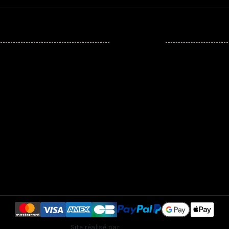
Mon compte
Mon compte
ales
Identité
tilisation
Historique de vos commandes
Adresses
urisé
ous
Site réalisé par
Creaweb2B