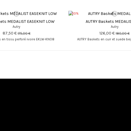
-30%
ets MEDALIST EASEKNIT LOW
AUTRY Baskets MEDALI
Autry
Autry
87,50 €
126,00 €
175,00 €
180,00 €
 en tissu perforé ivoire EKLW-KN08
AUTRY Baskets en cuir et suede be