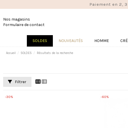
Paiement en 2, 3
Nos magasins
Formulaire de contact
SOLDES
NOUVEAUTÉS
HOMME
CRÉ
Accueil
SOLDES
Résultats de la recherche
Filtrer
-30%
-60%