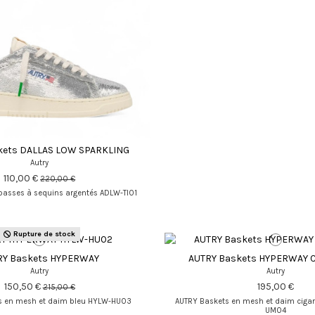
kets DALLAS LOW SPARKLING
Autry
110,00 €
220,00 €
basses à sequins argentés ADLW-TI01
Rupture de stock
RY Baskets HYPERWAY
AUTRY Baskets HYPERWAY Ci
Autry
Autry
150,50 €
195,00 €
215,00 €
s en mesh et daim bleu HYLW-HU03
AUTRY Baskets en mesh et daim cigar
UM04