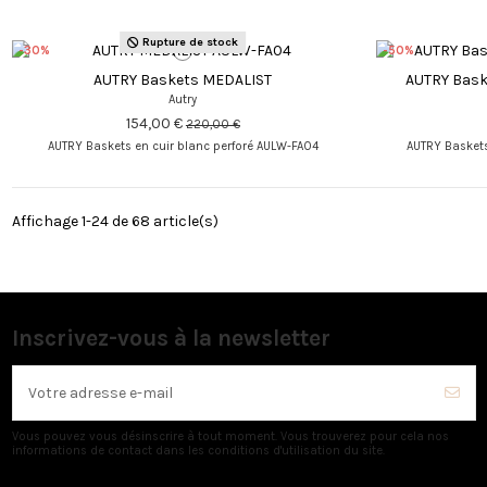
Rupture de stock
-30%
-50%
AUTRY Baskets MEDALIST
AUTRY Bask
Autry
154,00 €
220,00 €
AUTRY Baskets en cuir blanc perforé AULW-FA04
AUTRY Baskets
Affichage 1-24 de 68 article(s)
Inscrivez-vous à la newsletter
Vous pouvez vous désinscrire à tout moment. Vous trouverez pour cela nos
informations de contact dans les conditions d'utilisation du site.