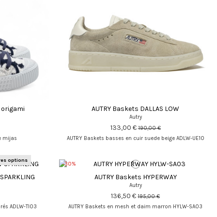
origami
AUTRY Baskets DALLAS LOW
Autry
133,00 €
190,00 €
e mijas
AUTRY Baskets basses en cuir suede beige ADLW-UE10
res options
-30%
 SPARKLING
AUTRY Baskets HYPERWAY
Autry
136,50 €
195,00 €
orés ADLW-TI03
AUTRY Baskets en mesh et daim marron HYLW-SA03