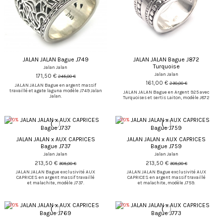
JALAN JALAN Bague J749
JALAN JALAN Bague J872
Turquoise
Jalan Jalan
Jalan Jalan
171,50 €
245,00 €
161,00 €
230,00 €
JALAN JALAN Bague en argent massif
travaillé et agate laguna modèle J749 Jalan
JALAN JALAN Bague en Argent 925 avec
Jalan.
Turquoises et sertis Laiton, modèle J872
-30%
-30%
JALAN JALAN x AUX CAPRICES
JALAN JALAN x AUX CAPRICES
Bague J737
Bague J759
Jalan Jalan
Jalan Jalan
213,50 €
213,50 €
305,00 €
305,00 €
JALAN JALAN Bague exclusivité AUX
JALAN JALAN Bague exclusivité AUX
CAPRICES en argent massif travaillé
CAPRICES en argent massif travaillé
et malachite, modèle J737.
et malachite, modèle J759.
-30%
-30%