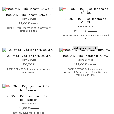
-40%
-30%
ROOM SERVICE charm NAIADE 2
ROOM SERVICE collier chaine
Room Service
LOULOU
99,00 €
165,00 €
Room Service
ROOM SERVICE Charm en perle, onyx vert,
238,00 €
zircon et laiton.
340,00 €
ROOM SERVICE Collier chaine laiton plaqué
or.
Rupture de stock
-30%
ROOM SERVICE collier MOOREA
ROOM SERVICE cordon BRAHMA
Room Service
Room Service
210,00 €
189,00 €
270,00 €
ROOM SERVICE Collier chaine en perles
ROOM SERVICE Collier cordon et
d'eau douce.
pendentif Brahma serti, Room Service
modèle BRAHMA.
-30%
ROOM SERVICE cordon SECRET
bordeaux or
Room Service
98,00 €
140,00 €
ROOM SERVICE Collier cordon