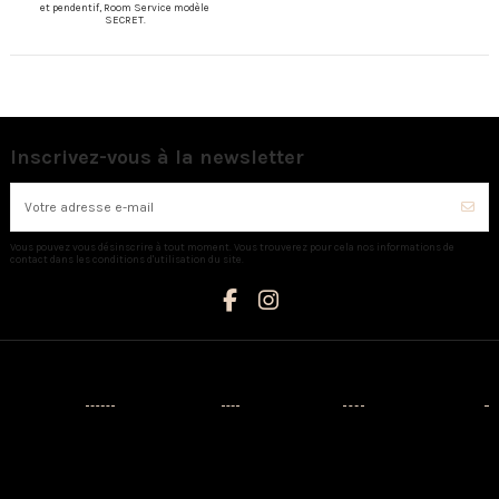
et pendentif, Room Service modèle
SECRET.
Inscrivez-vous à la newsletter
Vous pouvez vous désinscrire à tout moment. Vous trouverez pour cela nos informations de
contact dans les conditions d'utilisation du site.
Catégories
Informations
Mon compte
Nous contacter
Nouveaux
Livraison
Mon compte
AUX CAPRICES
produits
Mentions
Identité
Créateurs
légales
3 Avenue
Historique de
Napoléon III -
Prêt-à-porter
Conditions
vos