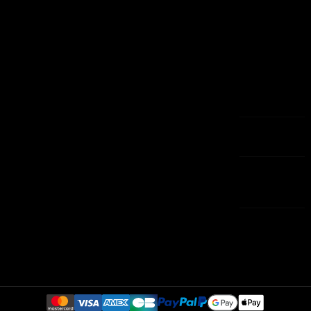
20110
d'utilisation
commandes
Chaussures
PROPRIANO
A propos
Adresses
Sacs
Tél:
Paiement
04.95.76.13.21
Maison
sécurisé
Bijoux
3 Rue Saint
CGV
Le petit
François -
Contactez-
caprice
20200 BASTIA
nous
Tél:
plan-site
04.95.60.36.29
Magasins
SAV : 04 95 76
13 21
contact@eshop-
aux-
caprices.com
Lundi 9h/19h et
Mardi-Jeudi-
Vendredi 9h/13h