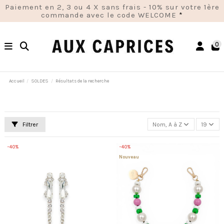
Paiement en 2, 3 ou 4 X sans frais - 10% sur votre 1ère
commande avec le code WELCOME
*
0
Accueil
SOLDES
Résultats de la recherche
Filtrer
Nom, A à Z
19
-40%
-40%
Nouveau