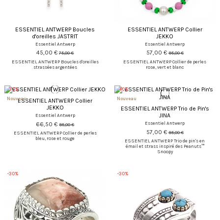
ESSENTIEL ANTWERP Boucles
ESSENTIEL ANTWERP Collier
d'oreilles JASTRIT
JEKKO
Essentiel Antwerp
Essentiel Antwerp
45,00 €
57,00 €
75,00 €
95,00 €
ESSENTIEL ANTWERP Boucles d'oreilles
ESSENTIEL ANTWERP Collier de perles
strassées argentées
rose, vert et blanc
-30%
-40%
Nouveau
Nouveau
ESSENTIEL ANTWERP Collier
JEKKO
ESSENTIEL ANTWERP Trio de Pin's
JINA
Essentiel Antwerp
Essentiel Antwerp
66,50 €
95,00 €
57,00 €
95,00 €
ESSENTIEL ANTWERP Collier de perles
bleu, rose et rouge
ESSENTIEL ANTWERP Trio de pin's en
émail et strass inspiré des Peanuts™
Snoopy
-30%
-30%