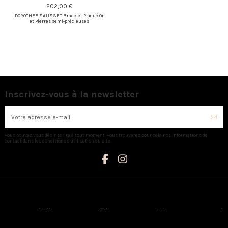
202,00 €
DOROTHEE SAUSSET Bracelet Plaqué Or
et Pierres semi-précieuses
Inscrivez-vous à la newsletter
Vous pouvez vous désinscrire à tout moment. Vous trouverez pour cela nos informations de
contact dans les conditions d'utilisation du site.
Catégories
Informations
Mon compte
Nous contacter
Nouveaux
Livraison
Mon compte
AUX CAPRICES