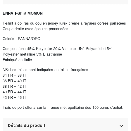
ENNA T-Shirt MOMONI
T-shirt à col ras du cou en jersey lurex crème à rayures dorées pailletées
Coupe droite avec épaules prononcées
Coloris : PANNA/ORO
Composition : 45% Polyester 20% Viscose 15% Polyamide 15%
Polyester métallisé 5% Elasthanne
Fabriqué en Italie
NB: Les tailles sont indiquées en tailles françaises :
34 FR = 38 IT
36 FR = 40 IT
38 FR = 42 IT
40 FR = 44 IT
42 FR = 46 IT
Frais de port offerts sur la France métropolitaine dès 150 euros d'achat.
Détails du produit