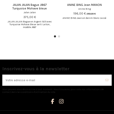
JALAN JALAN Bague J867
ANINE BING Jean MANON
Turquoise Mohave bleue
Anine Bing
Jalan Jalan
196,00 €
280,00 €
375,00 €
ANINE BING Jean en denim blanc cassé
JALAN JALAN Bague en Argent 925 avec
Turquoise Mohave bleue serti Laiton,
modèle J867
Inscrivez-vous à la newsletter
Vous pouvez vous désinscrire à tout moment. Vous trouverez pour cela nos informations de
contact dans les conditions d'utilisation du site.