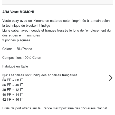
ARA Veste MOMONI
Veste boxy avec col kimono en natte de coton imprimée à la main selon
la technique du blockprint indigo
Ligne caban avec noeuds et franges tressés le long de l'empiècement du
dos et des emmanchures
2 poches plaquées
Coloris : Blu/Panna
Composition: 100% Coton
Fabriqué en Italie
NB: Les tailles sont indiquées en tailles françaises :
34 FR = 38 IT
36 FR = 40 IT
38 FR = 42 IT
40 FR = 44 IT
42 FR = 46 IT
Frais de port offerts sur la France métropolitaine dès 150 euros d'achat.