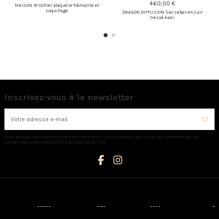
460,00 €
MAISON 91 Collier plaqué or hématite et
coquillage
DRAGON DIFFUSION Sac cabas en cuir
tressé kaki
Inscrivez-vous à la newsletter
Vous pouvez vous désinscrire à tout moment. Vous trouverez pour cela nos informations de
contact dans les conditions d'utilisation du site.
Catégories
Informations
Mon compte
Nous contacter
Nouveaux
Livraison
Mon compte
AUX CAPRICES