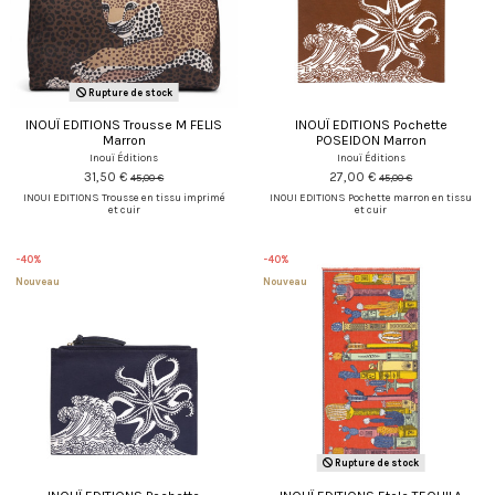
Rupture de stock
INOUÏ EDITIONS Trousse M FELIS
INOUÏ EDITIONS Pochette
Marron
POSEIDON Marron
Inouï Éditions
Inouï Éditions
31,50 €
27,00 €
45,00 €
45,00 €
INOUI EDITIONS Trousse en tissu imprimé
INOUI EDITIONS Pochette marron en tissu
et cuir
et cuir
-40%
-40%
Nouveau
Nouveau
Rupture de stock