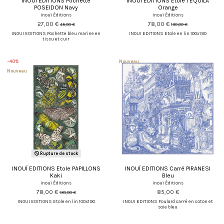
INOUÏ EDITIONS Pochette
INOUÏ EDITIONS Etole TEQUILA
POSEIDON Navy
Orange
Inouï Éditions
Inouï Éditions
27,00 €
78,00 €
45,00 €
130,00 €
INOUI EDITIONS Pochette bleu marine en
INOUI EDITIONS Etole en lin 100x190
tissu et cuir
-40%
Nouveau
Nouveau
Rupture de stock
INOUÏ EDITIONS Etole PAPILLONS
INOUÏ EDITIONS Carré PIRANESI
Kaki
Bleu
Inouï Éditions
Inouï Éditions
78,00 €
85,00 €
130,00 €
INOUI EDITIONS Etole en lin 100x190
INOUI EDITIONS Foulard carré en coton et
soie bleu