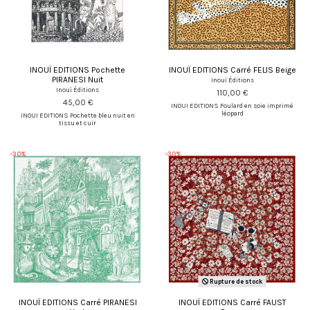
INOUÏ EDITIONS Pochette
INOUÏ EDITIONS Carré FELIS Beige
PIRANESI Nuit
Inouï Éditions
Inouï Éditions
110,00 €
45,00 €
INOUI EDITIONS Foulard en soie imprimé
léopard
INOUI EDITIONS Pochette bleu nuit en
tissu et cuir
-30%
-30%
Rupture de stock
INOUÏ EDITIONS Carré PIRANESI
INOUÏ EDITIONS Carré FAUST