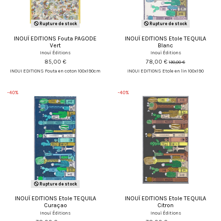
Rupture de stock
Rupture de stock
INOUÏ EDITIONS Fouta PAGODE
INOUÏ EDITIONS Etole TEQUILA
Vert
Blanc
Inouï Éditions
Inouï Éditions
85,00 €
78,00 €
130,00 €
INOUI EDITIONS Fouta en coton 100x190cm
INOUI EDITIONS Etole en lin 100x190
-40%
-40%
Rupture de stock
INOUÏ EDITIONS Etole TEQUILA
INOUÏ EDITIONS Etole TEQUILA
Curaçao
Citron
Inouï Éditions
Inouï Éditions