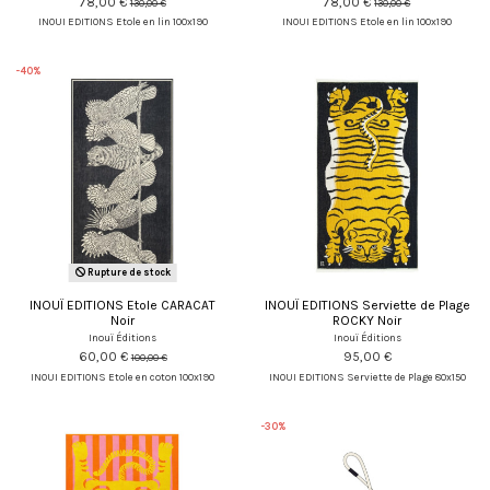
78,00 €
78,00 €
130,00 €
130,00 €
INOUI EDITIONS Etole en lin 100x190
INOUI EDITIONS Etole en lin 100x190
-40%
Rupture de stock
INOUÏ EDITIONS Etole CARACAT
INOUÏ EDITIONS Serviette de Plage
Noir
ROCKY Noir
Inouï Éditions
Inouï Éditions
60,00 €
95,00 €
100,00 €
INOUI EDITIONS Etole en coton 100x190
INOUI EDITIONS Serviette de Plage 80x150
-30%