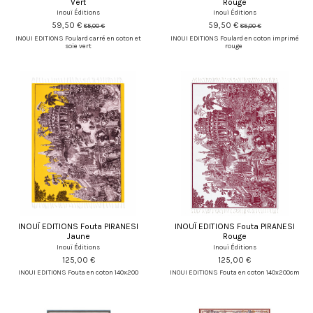
Vert
Rouge
Inouï Éditions
Inouï Éditions
59,50 €
59,50 €
85,00 €
85,00 €
INOUI EDITIONS Foulard carré en coton et
INOUI EDITIONS Foulard en coton imprimé
soie vert
rouge
INOUÏ EDITIONS Fouta PIRANESI
INOUÏ EDITIONS Fouta PIRANESI
Jaune
Rouge
Inouï Éditions
Inouï Éditions
125,00 €
125,00 €
INOUI EDITIONS Fouta en coton 140x200
INOUI EDITIONS Fouta en coton 140x200cm