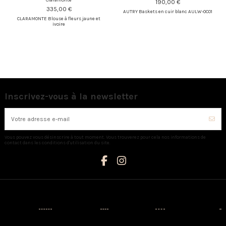
190,00 €
335,00 €
AUTRY Baskets en cuir blanc AULW-OC01
CLARAMONTE Blouse à fleurs jaune et
ivoire
Inscrivez-vous à la newsletter
Vous pouvez vous désinscrire à tout moment. Vous trouverez pour cela nos informations de
contact dans les conditions d'utilisation du site.
Catégories
Informations
Mon compte
Nous contacter
Nouveaux
Livraison
Mon compte
AUX CAPRICES