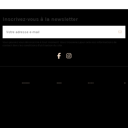
Inscrivez-vous à la newsletter
Vous pouvez vous désinscrire à tout moment. Vous trouverez pour cela nos informations de
contact dans les conditions d'utilisation du site.
Catégories
Informations
Mon compte
Nous contacter
Nouveaux
Livraison
Mon compte
AUX CAPRICES
produits
Mentions
Identité
Créateurs
légales
3 Avenue
Historique de
Napoléon III -
Prêt-à-porter
Conditions
vos
20110
d'utilisation
commandes
Chaussures
PROPRIANO
A propos
Adresses
Sacs
Tél:
Paiement
04.95.76.13.21
Maison
sécurisé