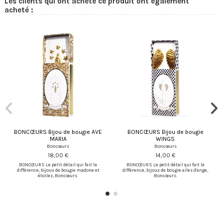
Les clients qui ont acheté ce produit ont également
acheté :
BONCŒURS Bijou de bougie AVE
BONCŒURS Bijou de bougie
MARIA
WINGS
Boncœurs
Boncœurs
18,00 €
14,00 €
BONCŒURS Le petit détail qui fait la
BONCŒURS Le petit détail qui fait la
différence, bijoux de bougie madone et
différence, bijoux de bougie ailes d'ange,
étoiles, Boncœurs.
Boncœurs.