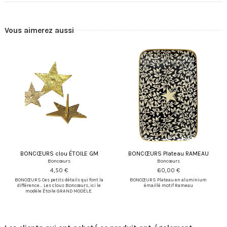
Vous aimerez aussi
BONCŒURS clou ÉTOILE GM
BONCŒURS Plateau RAMEAU
Boncœurs
Boncœurs
4,50 €
60,00 €
BONCŒURS Ces petits détails qui font la
BONCŒURS Plateau en aluminium
différence... Les clous Boncœurs, ici le
émaillé motif Rameau
modèle Étoile GRAND MODÈLE.